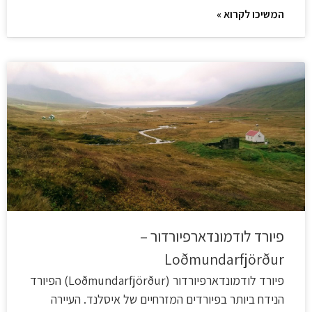
המשיכו לקרוא »
פיורד לודמונדארפיורדור –
Loðmundarfjörður
פיורד לודמונדארפיורדור (Loðmundarfjörður) הפיורד
הנידח ביותר בפיורדים המזרחיים של איסלנד. העיירה