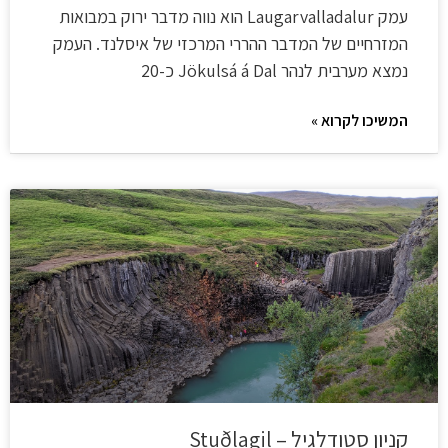
עמק Laugarvalladalur הוא נווה מדבר ירוק במבואות
המזרחיים של המדבר ההררי המרכזי של איסלנד. העמק
נמצא מערבית לנהר Jökulsá á Dal כ-20
המשיכו לקרוא »
קניון סטודלגיל – Stuðlagil