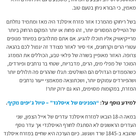
מאמין, כי הבורא ניחן בטעם טוב.
בשל ריחוקו מהמרכז אזור מזרח איסלנד היה מאז ומתמיד נחלתם
של הטיילים המסורים יותר, זהו פחות או יותר המקום הרחוק ביותר
מרייקיאוויק אליו תוכלו להגיע. אם אתם מתלהבים במיוחד מנופים
עטורי הרים וקרחונים, אזי סיור לאזור מצודד זה יגמול לכם בהנאה
צרופה. האזור מאופיין בשורה של פלאי טבע, הכוללים את הממזג
המוכר של מפלי מים, הרים, מדבריות, שטחי בר נרחבים ופיורדים,
כשהממדים הגדולים הם השולטים: תגלו שההרים פה תלולים יותר
ושהפיורדים עמוקים יותר, ושכתוצאה ממאמצי ייעור נרחבים
המזרח, במקומות מסוימים, הוא גם ירוק יותר!
למידע נוסף על:
“הפנינים של איסלנד” – טיול ג’יפים מקיף
.
במאה ה-18 הובאו למזרח איסלנד עדרים של אייל הצפון, שני
העדרים הראשונים לא הסתגלו לחורף האיסלנדי אך עדר נוסף
שהובא ב-1845 שרד ושגשג. כיום הערכה היא שחיים במזרח איסלנד