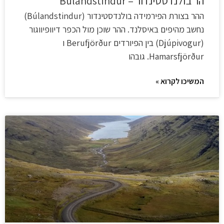
הר בולנדסטינדור – Búlandstindur
ההר בצורת הפירמידה בולנדסטינדור (Búlandstindur)
נחשב מהיפים באיסלנד. ההר שוכן מול הכפר דיוופיווגור
(Djúpivogur) בין הפיורדים Berufjörður ו
Hamarsfjörður. גובהו
המשיכו לקרוא »