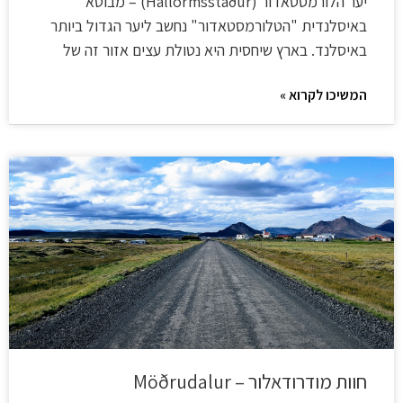
יער הלורמסטאדור (Hallormsstaður) – מבוטא
באיסלנדית "הטלורמסטאדור" נחשב ליער הגדול ביותר
באיסלנד. בארץ שיחסית היא נטולת עצים אזור זה של
המשיכו לקרוא »
חוות מודרודאלור – Möðrudalur