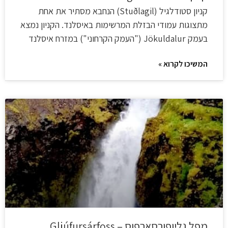
קניון סטודלגיל (Stuðlagil) הנחבא מסתיר את אחת
מתצוגות עמודי הבזלת המרשימות באיסלנד. הקניון נמצא
בעמק Jökuldalur ("העמק הקרחוני") במזרח איסלנד
המשיכו לקרוא »
מפל גליופורסארפוס – Gljúfursárfoss‏