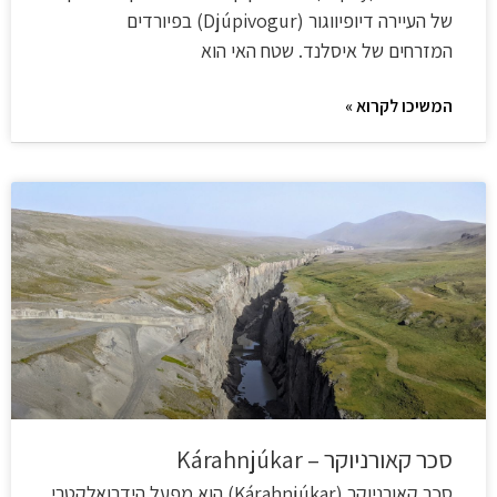
של העיירה דיופיווגור (Djúpivogur) בפיורדים
המזרחים של איסלנד. שטח האי הוא
המשיכו לקרוא »
סכר קאורניוקר – Kárahnjúkar
סכר קאורניוקר (Kárahnjúkar) הוא מפעל הידרואלקטרי