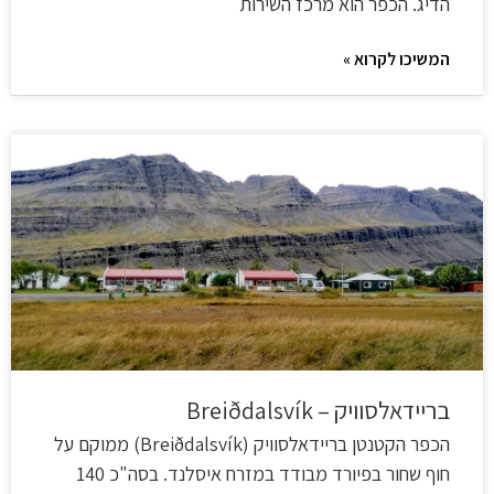
הדיג. הכפר הוא מרכז השירות
המשיכו לקרוא »
בריידאלסוויק – Breiðdalsvík
הכפר הקטנטן בריידאלסוויק (Breiðdalsvík) ממוקם על
חוף שחור בפיורד מבודד במזרח איסלנד. בסה"כ 140