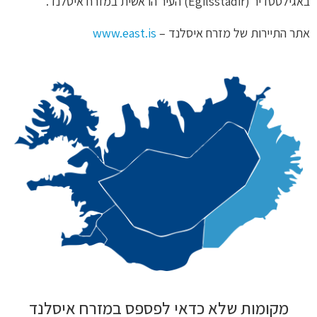
באגילסטדיר (Egilsstadir) העיר הראשית במזרח איסלנד.
אתר התיירות של מזרח איסלנד –
www.east.is
מקומות שלא כדאי לפספס במזרח איסלנד