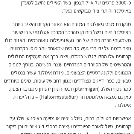
כ-3000 פרטים של אייל הצפון. בשר האיילים נחשב למעדן
באיסלנד והיתרי ציד מבוקשים מאד.
מנקודת מבט גיאולוגית המזרח הוא האזור הקדום והיציב ביותר
באיסלנד היות ובשל ריחוקו מהרכב המרכז אטלנטי יש בו שיעור
משמעותי הרבה פחות של הרי געש ופעילות גיאותרמית. האזור כולו
נוצר בזמנו על ידי הרי געש קדומים שמאוחר יותר כוסו בקרחונים.
קרחונים אלו החלו לגלוש במדרון ויצרו בכך את העמקים התלולים
והמרשימים של הפיורדים המזרחיים עוצרי הנשימה. בנוסף לנופים
המגוונים ולקונטרסטיים הצבעוניים, מזרח איסלנד עשיר בנמלים
טבעיים, כפרי דייגים מצודדים ומגוון רחב של עופות, מינים מיוחדים
כמו שכווי השלג (ptarmigan) וכמו הטורף הניזון ממנו בז הצפון.
כאן גם נמצא הטלומסטדור (Hallormsstaður) – גדול יערות
איסלנד.
אפשרויות הטיול הן רבות, טיול ג'יפים או נסיעה באופנועי שלג על
קרחונים, טיול לאורך הפיורדים ועצירה בכפרי דיג ציוריים וכן ביקור