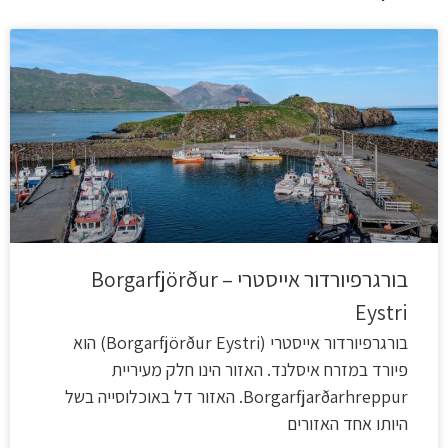
בורגרפיורדור אייסטרי – Borgarfjörður
Eystri
בורגרפיורדור אייסטרי (Borgarfjörður Eystri) הוא
פיורד במזרח איסלנד. האזור הינו חלק מעיריית
Borgarfjarðarhreppur. האזור דל באוכלוסייה בשל
היותו אחד האזורים