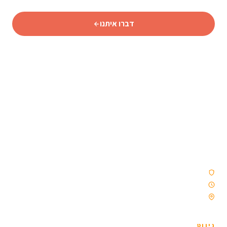
דברו איתנו
סוכנות נסיעות איסלנדית מורשית המתמחה באיסלנד מאז 2009
— טיולי נהיגה עצמית, קבוצות וטיולים מאורגנים. ללא קבלני
משנה. רק איסלנד, כמו שצריך.
סוכנות נסיעות מורשית
פועלים מאז 2009
ממוקמת ברייקיאוויק, איסלנד
ניווט