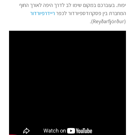
יפות. בעוברכם במקום שימו לב לדרך היפה לאורך החוף
המחברת בין פסקרודספיורדור לכפר
ריידרפיורדור
(Reyðarfjörður).