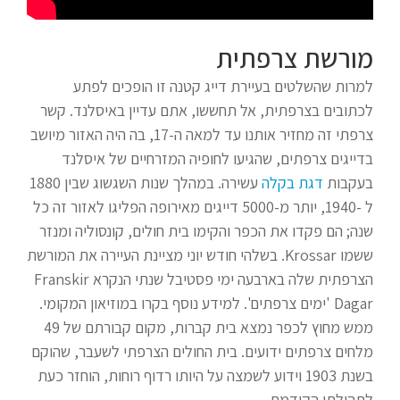
מורשת צרפתית
למרות שהשלטים בעיירת דייג קטנה זו הופכים לפתע
לכתובים בצרפתית, אל תחששו, אתם עדיין באיסלנד. קשר
צרפתי זה מחזיר אותנו עד למאה ה-17, בה היה האזור מיושב
בדייגים צרפתים, שהגיעו לחופיה המזרחיים של איסלנד
בעקבות
דגת בקלה
עשירה. במהלך שנות השגשוג שבין 1880
ל -1940, יותר מ-5000 דייגים מאירופה הפליגו לאזור זה כל
שנה; הם פקדו את הכפר והקימו בית חולים, קונסוליה ומנזר
ששמו Krossar. בשלהי חודש יוני מציינת העיירה את המורשת
הצרפתית שלה בארבעה ימי פסטיבל שנתי הנקרא Franskir
Dagar 'ימים צרפתים'. למידע נוסף בקרו במוזיאון המקומי.
ממש מחוץ לכפר נמצא בית קברות, מקום קבורתם של 49
מלחים צרפתים ידועים. בית החולים הצרפתי לשעבר, שהוקם
בשנת 1903 וידוע לשמצה על היותו רדוף רוחות, הוחזר כעת
לתהילתו הקודמת.