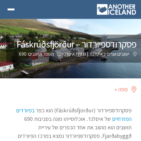
פסקרודספיורדור – Fáskrúðsfjörður
ישובים וערים באיסלנד
|
מזרח איסלנד
מספר תושבים: 690
מפה »
פסקרודספיורדור (Fáskrúðsfjörður) הוא כפר
בפיורדים
המזרחיים
של איסלנד. אוכלוסייתו מונה בסביבות 690
תושבים הוא מהווב את אחד הכפרים של עיריית
Fjarðabyggð. פסקרודספיורדור נמצא במרכז הפיורדים