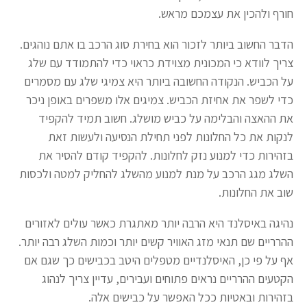
חורף ולהכין את עצמכם מראש.
הדבר החשוב ביותר לזכור הוא בחירת סוג הרכב בו אתם נוהגים.
צריך לוודא כי המכונית מצוידת כראוי כדי להתמודד עם שלג
על הכביש. הנקודה החשובה ביותר היא צמיגי שלג עם מסמרים
כדי לשפר את אחיזת הכביש. צמיגים אלו משפרים באופן ניכר
את ההאצה והבלימה על כביש מושלג. חשוב תמיד להקפיד
לנקות את כל החלונות לפני תחילת הנסיעה ולעשות זאת
בזהירות כדי למנוע נזק לחלונות. להקפיד קודם להסיר את
השלג מגג הרכב על מנת למנוע מהשלג להחליק למטה ולכסות
שוב את החלונות.
נהיגה באיסלנד היא הרבה יותר מאתגרת כאשר עולים לאזורים
ההרריים שם תנאי מזג האוויר קשים יותר וכמות השלג רבה יותר.
אף על פי כן, האיסלנדיים מטפלים היטב בכבישים כך שגם אם
הקטעים ההרריים נראים פתוחים ועבירים, עדיין צריך לנהוג
בזהירות ובאטיות ככל האפשר על כבישים אלה.