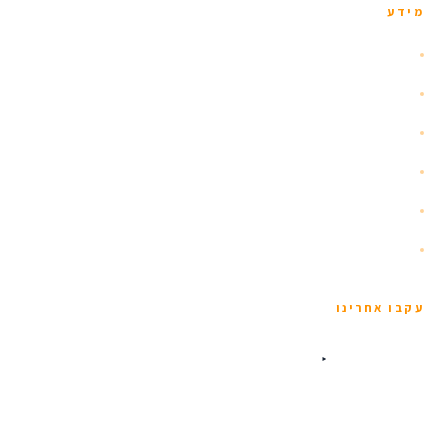
מידע
אודות
הזוהר הצפוני
איסלנד עם ילדים
שומרי כשרות
תנאים כלליים
מדיניות פרטיות
עקבו אחרינו
Iceland.co.il © 2026 · כל הזכויות שמורות · Grettisgata 16, Reykjavík