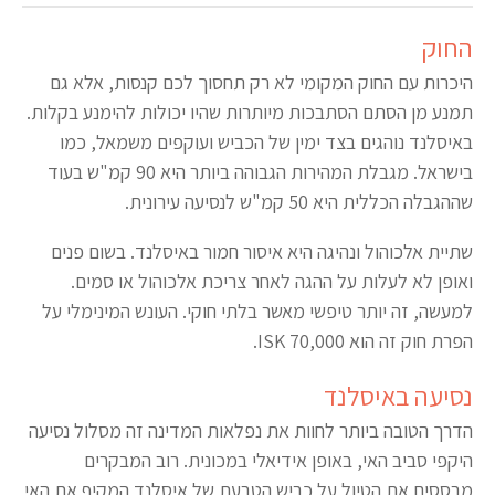
החוק
היכרות עם החוק המקומי לא רק תחסוך לכם קנסות, אלא גם
תמנע מן הסתם הסתבכות מיותרות שהיו יכולות להימנע בקלות.
באיסלנד נוהגים בצד ימין של הכביש ועוקפים משמאל, כמו
בישראל. מגבלת המהירות הגבוהה ביותר היא 90 קמ"ש בעוד
שההגבלה הכללית היא 50 קמ"ש לנסיעה עירונית.
שתיית אלכוהול ונהיגה היא איסור חמור באיסלנד. בשום פנים
ואופן לא לעלות על ההגה לאחר צריכת אלכוהול או סמים.
למעשה, זה יותר טיפשי מאשר בלתי חוקי. העונש המינימלי על
הפרת חוק זה הוא 70,000 ISK.
נסיעה באיסלנד
הדרך הטובה ביותר לחוות את נפלאות המדינה זה מסלול נסיעה
היקפי סביב האי, באופן אידיאלי במכונית. רוב המבקרים
מבססים את הטיול על כביש הטבעת של איסלנד המקיף את האי