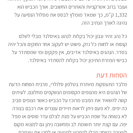
ועובר ברוב אטרקציות והאתרים החשובים. אורך הכביש הוא
1,332 ק"מ, כך שמאד מומלץ לבסס את מסלול הנסיעה על
נהיגה לאורך הנתיב הזה.
כל נהג זהיר ונבון יכול בקלות לנהוג באיסלנד מבלי לשלם
קנסות או לחוות כל נזק. פשוט יש לעקוב אחר החוקים והכל יהיה
בסדר. הנהגים באיסלנד אדיבים, אין פקקים ומי שמסתדר על
כבישי המזרח התיכון יכול בקלות להסתדר באיסלנד.
הסחות דעת
מלבד התעסקות מיותרת בטלפון סלולרי, מרבית הסחות הדעת
של הנהגים היא מהנופים הקסומים הנשקפים מחלונם. לעיתים
קשה להשאיר את המבט מרוכז על הכביש כאשר הנופים סביב
כה יפים. לא פעם ניתן לראות תיירים עוצרים את רכבם בצורה
לא בטוחה על שפת הכביש על מנת לצלם עדר סוסים או מפל
יפה. עם קצת יותר תשומת לב ומחשבה ניתן גם למצוא מקום
לעצירה בטוחה מבלי להפריע לתנועה או לסכן את עצמכם