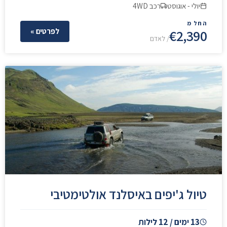
יולי - אוגוסט
רכב 4WD
החל מ
€2,390
לפרטים »
/ לאדם
טיול ג'יפים באיסלנד אולטימטיבי
13 ימים / 12 לילות