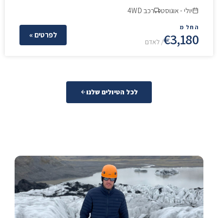
יולי - אוגוסט
רכב 4WD
החל מ
€3,180
לפרטים »
/ לאדם
לכל הטיולים שלנו