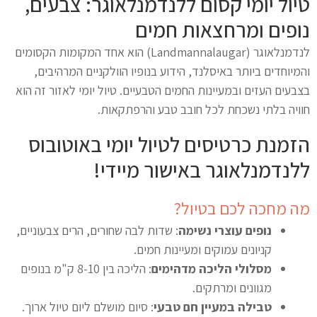
טיול יומי קסום ללנדמנלאוגר: צבעים,
נופים ומרחצאות חמים
לנדמנלאוגר (Landmannalaugar) הוא אחד המקומות הקסומים
והמיוחדים ביותר באיסלנד, הידוע בנופיו הוולקניים המרהיבים,
בצבעים העזים ובמעיינות החמים הטבעיים. טיול יומי לאזור זה הוא
חוויה בלתי נשכחת לכל חובב טבע והרפתקאות.
הזמנת כרטיסים לטיול יומי באוטובוס
ללנדמנלאוגר באישור מיידי!
מה מחכה לכם בטיול?
נופים עוצרי נשימה
: שדות לבה שחורים, הרים צבעוניים,
קניונים עמוקים ומעיינות חמים.
מסלולי הליכה מדהימים
: הליכה בין 8-10 ק"מ בנופים
מגוונים ומרתקים.
טבילה במעיין חם טבעי
: סיום מושלם ליום טיול ארוך.