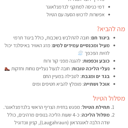
דמי כניסה למתקני לנדמנלאוגר
אפשרות לרכוש הסעה עם הטיול
מה להביא?
ביגוד חם
: חובה להתלבש בשכבות, כולל ביגוד תרמי
מעיל ומכנסיים עמידים למים
: מזג האוויר באיסלנד יכול
להיות הפכפך
כובע וכפפות
: להגנה מפני קור ורוח
נעלי הליכה טובות
: חובה לנעול נעליים נוחות וחזקות
בגד ים ומגבת
: לטבילה במעיין החם
אוכל ושתייה
: מומלץ להביא חטיפים ומים
מסלול הטיול
תחילת הטיול
: מפגש בחזית הצריף הראשי בלנדמנלאוגר.
מסלול הליכה
: כ-4 שעות הליכה בנופים מרהיבים, כולל
שדה הלבה לאוגהראון (Laugahraun), קניון וונדוגיל