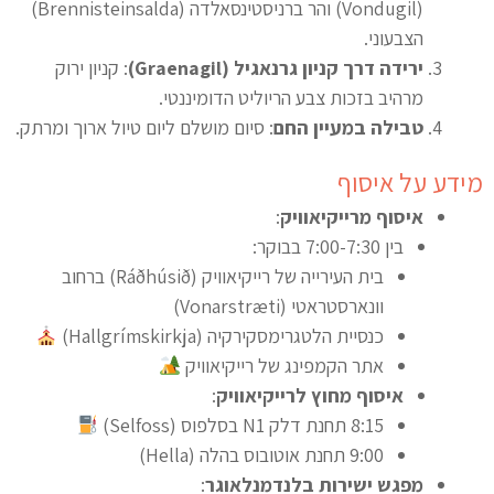
(Vondugil) והר ברניסטינסאלדה (Brennisteinsalda)
הצבעוני.
ירידה דרך קניון גרנאגיל (Graenagil)
: קניון ירוק
מרהיב בזכות צבע הריוליט הדומיננטי.
טבילה במעיין החם
: סיום מושלם ליום טיול ארוך ומרתק.
מידע על איסוף
איסוף מרייקיאוויק
:
בין 7:00-7:30 בבוקר:
בית העירייה של רייקיאוויק (Ráðhúsið) ברחוב
וונארסטראטי (Vonarstræti)
כנסיית הלטגרימסקירקיה (Hallgrímskirkja)
אתר הקמפינג של רייקיאוויק
איסוף מחוץ לרייקיאוויק
:
8:15 תחנת דלק N1 בסלפוס (Selfoss)
9:00 תחנת אוטובוס בהלה (Hella)
מפגש ישירות בלנדמנלאוגר
: