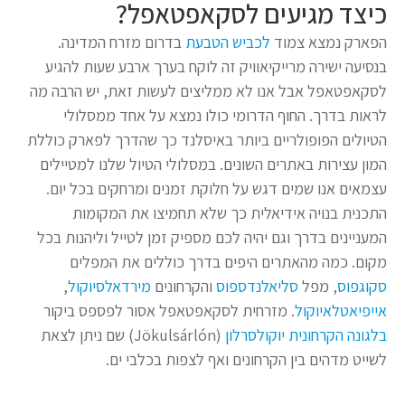
כיצד מגיעים לסקאפטאפל?
הפארק נמצא צמוד
לכביש הטבעת
בדרום מזרח המדינה.
בנסיעה ישירה מרייקיאוויק זה לוקח בערך ארבע שעות להגיע
לסקאפטאפל אבל אנו לא ממליצים לעשות זאת, יש הרבה מה
לראות בדרך. החוף הדרומי כולו נמצא על אחד ממסלולי
הטיולים הפופולריים ביותר באיסלנד כך שהדרך לפארק כוללת
המון עצירות באתרים השונים. במסלולי הטיול שלנו למטיילים
עצמאים אנו שמים דגש על חלוקת זמנים ומרחקים בכל יום.
התכנית בנויה אידיאלית כך שלא תחמיצו את המקומות
המעניינים בדרך וגם יהיה לכם מספיק זמן לטייל וליהנות בכל
מקום. כמה מהאתרים היפים בדרך כוללים את המפלים
סקוגפוס
, מפל
סליאלנדספוס
והקרחונים
מירדאלסיוקול
,
אייפיאטלאיוקול
. מזרחית לסקאפטאפל אסור לפספס ביקור
בלגונה הקרחונית יוקולסרלון
(Jökulsárlón) שם ניתן לצאת
לשייט מדהים בין הקרחונים ואף לצפות בכלבי ים.