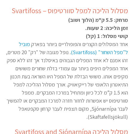
מסלול הליכה למפל סוורטיפוס – Svartifoss
מרחק: 5.5 ק"מ (הלוך ושוב)
זמן הליכה: 2 שעות.
קושי מסלול: 1 (קל)
אחד המסלולים הקצרים והפופולריים ביותר בפארק
מוביל
ל"מפל השחור" (Svartifoss)
. נופל מגובה של "רק" 20 מטרים,
זהו אמנם לא אחד המפלים הגבוהים באיסלנד אך זהו ללא ספק
אחד המפלים היפים ביותר עם עמודי בזלת שחורים משושים
מקיפים אותו. משושי הבזלת של המפל היוו השראה בעת תכנון
התיאטרון הלאומי של רייקיאוויק. אורך מסלול ההליכה למפל
הוא 1.5 ק”מ לכל כיוון ומתחיל במרכז המבקרים. ממפל
סוורטיפוס יש אפשרות לחזור חזרה למרכז המבקרים או להמשיך
לעבר Sjónarnípa, מקום תצפית לעבר קרחון סקפטאפל
(Skaftafellsjökull).
מסלול הליכה Svartifoss and Sjónarnípa