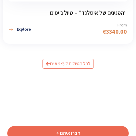
“הפנינים של איסלנד” – טיול ג’יפים
From
Explore
€
3340.00
לכל הטיולים לעצמאיים
מוכנים לתכנן את הטיול לאיסלנד?
שלחו לנו פרטים וצוות המומחים שלנו יחזור אליכם עם תכנית
מותאמת אישית.
דברו איתנו