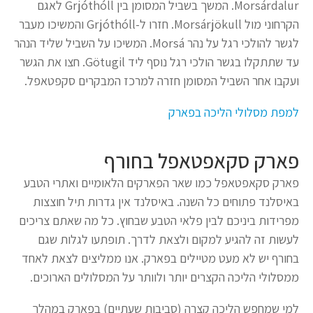
Morsárdalur. המשך בשביל המסומן בין Grjóthóll לאגם
הקרחוני מול Morsárjökull. חזרו ל-Grjóthóll והמשיכו מעבר
לגשר להולכי רגל על נהר Morsá. המשיכו על השביל שליד הנהר
עד שתתקלו בגשר הולכי רגל נוסף ליד Götugil. חצו את הגשר
ועקבו אחר השביל המסומן חזרה למרכז המבקרים סקפטאפל.
למפת מסלולי הליכה בפארק
פארק סקאפטאפל בחורף
פארק סקאפטאפל כמו שאר הפארקים הלאומיים ואתרי הטבע
באיסלנד פתוחים כל השנה. באיסלנד אין גדרות תיל חוצצות
מפרידות ביניכם לבין פלאי הטבע שבחוץ. כל מה שאתם צריכים
לעשות זה להגיע למקום ולצאת לדרך. תופתעו לגלות שגם
בחורף יש לא מעט מטיילים בפארק. אנו ממליצים לצאת לאחד
ממסלולי הליכה הקצרים יותר ולוותר על המסלולים הארוכים.
למי שמחפש הליכה קצרה (סביבות שעתיים) בפארק במהלך