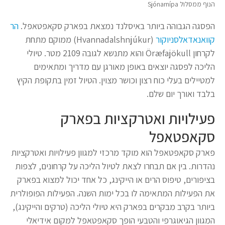
הנוף ממסלול Sjónarnípa
הפסגה הגבוהה ביותר באיסלנד נמצאת בפארק סקאפטאפל.
הר
קוואנאדאלסניוקור
(Hvannadalshnjúkur) ממוקם מתחת
לקרחון Öræfajökull והוא מתנשא לגובה 2109 מטר. טיולי
הליכה לפסגה יוצאים באופן מאורגן עם מדריך ומתאימים
למטיילים בעלי כוח רצון וכושר מצוין. הטיול זמין בתקופת הקיץ
בלבד ואורך יום שלם.
פעילויות ואטרקציות בפארק
סקאפטאפל
פארק סקאפטאפל הוא מוקד מרכזי למגוון פעילויות ואטרקציות
נהדרות. בין אם תבחרו לצאת לטיול הליכה על קרחונים, לצפות
בציפורים, טיפוס הרים או הייקינג, כל אחד יכול למצוא בפארק
את הפעילות המתאימה לו בכל ימות השנה. הפעילות הפופולרית
ביותר בקרב מבקרים בפארק היא טיולי הליכה (טרקים והייקינג),
המגוון הגיאוגרפי והטבעי הופך סקאפטאפל למקום אידיאלי