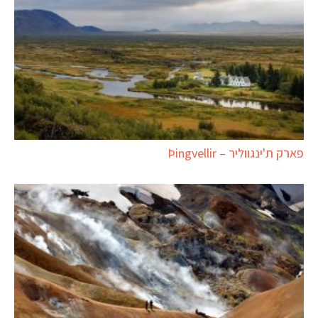
פארק ת'ינגווליר – Þingvellir