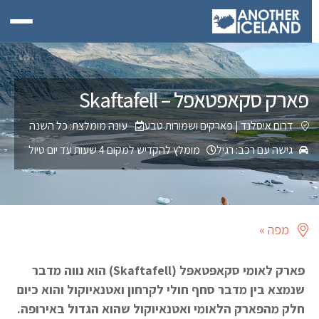
פארק סקאפטאפל – Skaftafell
דרום איסלנד
|
פארקים ושמורות טבע
עונה מומלצת: כל השנה
גישה עם רכב: רגיל
מומלץ להקדיש למקום 4 שעות עד יום טיול
מפה »
פארק לאומי סקאפטאפל (Skaftafell) הוא נווה מדבר
שנמצא בין מדבר סחף חולי לקרחון ואטנאיוקול והוא כיום
חלק מהפארק הלאומי ואטנאיוקול שהוא הגדול באירופה.