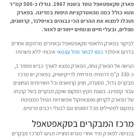
פארק סקאפטאפל נוסד בשנת 1967. גודלו כ-500 קמ”ר
והוא כולל כמה מהאטרקציות היפות במדינה. בפארק
תוכלו למצוא את ההרים הכי גבוהים באיסלנד, קרחונים,
מפלים, ובעלי חיים וצמחים ייחודים לאזור.
לביקור בפארק הלאומי סקאפטאפל ובאתרים מרתקים אחרים
בדרום איסלנד
כנסו לבחור טיול עצמאי
איכותי ללא פשרות!
הגישה אל הפארק נוחה, הפארק נמצא לאורך כביש מספר 1,
כ-330 ק"מ דרומית-מזרחית לרייקיאוויק. בפארק יש מרכז
מבקרים גדול, מסעדה, חניון קרוואנים וכל השירותים הנחוצים
עבור קמפינג. בעונת הקיץ המקום שוקק מבקרים בשל קרבתו
של הפארק לקרחון ואטנאיוקול אפשרויות הטיול המצוינות
במקום למטיילים מכל הסוגים וגם לבעלי רכבים פרטיים.
מרכז המבקרים בסקאפטאפל
בכניסה לפארק מיד אחרי מגרש החנייה תגיעו למרכז מבקרים