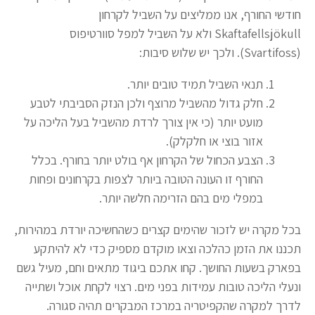
חודשי החורף, אנו ממליצים על השביל לקרחון
Skaftafellsjökull ולא על השביל למפל סוורטיפוס
(Svartifoss). ולכך יש שלוש סיבות:
תנאי השביל תמיד טובים יותר.
חלק גדול מהשביל מרוצף ולכן הנזק הסביבתי לטבע
מועט יותר (כי אין צורך לרדת מהשביל בעל הליכה על
אזור בוצי או חלקלק).
הצבע הכחול של הקרחון אף בולט יותר בחורף. בכלל
החורף זו העונה הטובה ביותר לצפות בקרחונים ופחות
במפלי מים בהם הזרימה חלשה יותר.
בכל מקרה יש לזכור שהימים קצרים כשהחשיכה יורדת במהירות,
תכננו את הזמן כהלכה וצאו מוקדם מספיק כדי לא להיתקע
בפארק בשעות החושך. קחו אתכם ביגוד מתאים וחם, מעיל גשם
ונעלי הליכה טובות עמידות בפני מים. רצוי לקחת אוכל ושתייה
לדרך למקרה שהקפיטריה במרכז המבקרים תהיה סגורה.