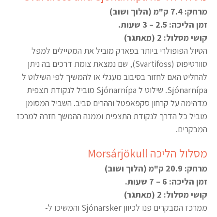
מרחק: 7.4 ק"מ (הלוך ושוב)
זמן הליכה: 2.5 – 3 שעות.
קושי מסלול: 2 (מאתגר)
הטיול הפופולרי ביותר בפארק מוביל את המטיילים למפל
סוורטיפוס (Svartifoss), שם נמצאת צומת דרכים בה ניתן
להחליט האם לחזור בסיבוב מעגלי או להמשיך לפי השילוט ל
Sjónarnípa. שילוט ל Sjónarnípa מוביל לנקודת תצפית
מדהימה על קרחון סקפאפטל וההרים סביב. השביל המסומן
מוביל כל הדרך לנקודת התצפית וממנה ההמשך חזרה למרכז
המבקרים.
מסלול הליכה Morsárjökull
מרחק: 20.9 ק"מ (הלוך ושוב)
זמן הליכה: 6 – 7 שעות.
קושי מסלול: 2 (מאתגר)
ממרכז המבקרים פנו לכיוון Sjónarsker והמשיכו ל-