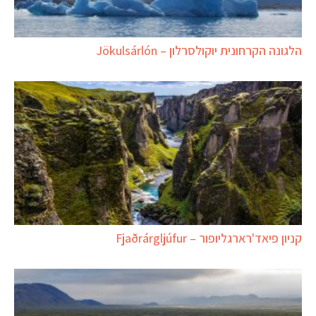
הלגונה הקרחונית יוקולסרלון – Jökulsárlón
קניון פיאד'רארגליופור – Fjaðrárgljúfur