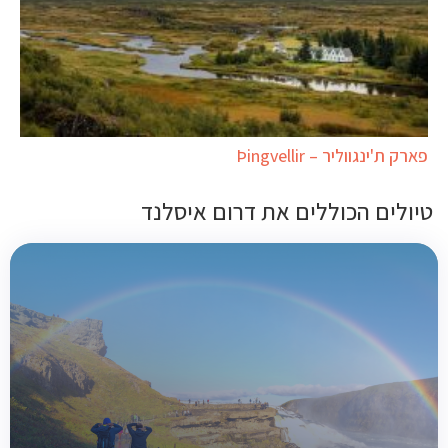
פארק ת'ינגווליר – Þingvellir
טיולים הכוללים את דרום איסלנד