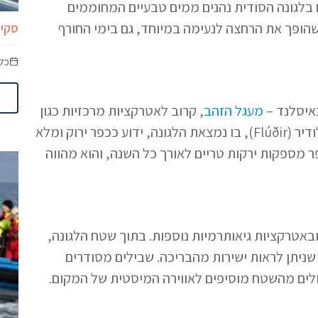
ם בלגונה הסודית נהנים ממים טבעיים המחוממים
 השנה, מה שהופך את הרחצה לנעימה במיוחד, גם בימי החורף
סקיי לגו
כל
איסלנד –
מעגל הזהב
, קרוב לאטרקציות מרכזיות כגון
המפורסם (Geysir). הכפר פלודיר (Flúðir), בו נמצאת הלגונה, ידוע ככפר ירוק ומלא
 מספקות ירקות טריים לאורך כל השנה, והוא מהווה
באטרקציות גיאותרמיות נוספות. בתוך שטח הלגונה,
כל 5 דקות – מחזה מרהיב שניתן לראות ישירות מהבריכה. שבילים מסודרים
ולים מהשטח מוסיפים לאווירה המיסטית של המקום.