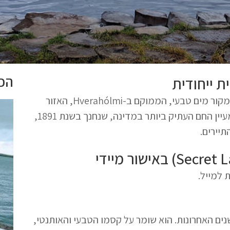
הכי
ת ייחודית
הלגונה הסודית (Secret Lagoon) היא מעיין גיאותרמי חם ממקור מים טבעי, הממוקם ב-Hverahólmi, האזור
(Flúðir) בדרום איסלנד. זהו המעיין החם העתיק ביותר במדינה, שנחנך בשנת 1891,
יירים.
 למייל.
ים האחרונות. הוא שומר על קסמו הטבעי והאותנטי,