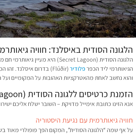
הלגונה הסודית באיסלנד: חוויה גיאותרמי
הגיאותרמי ליד הכפר
פלודיר
והוא נחשב לאחת מהאטרקציות האהובות על המקומיים ועל הת
הזמנת כרטיסים ללגונה הסודית (Secret Lagoon) באישור מיידי
אנא הזינו כתובת אימייל מדויקת – השובר ישלח אליכם ישירות
חוויה גיאותרמית עם נגיעת היסטוריה
על אף שמה “הלגונה הסודית”, המקום הפך פופולרי מאוד בשנ