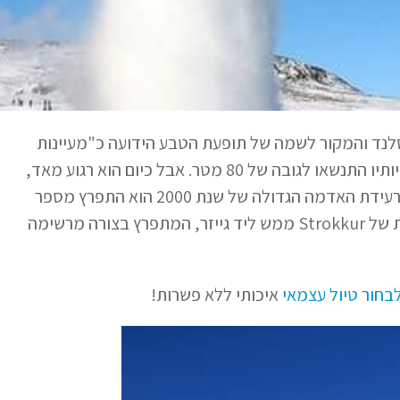
תר באיסלנד והמקור לשמה של תופעת הטבע הידועה כ"מעיינות
המזנקים". גייזר התגלה וקיבל את שמו במאה ה-13 כהתפרצויותיו התנשאו לגובה של 80 מטר. אבל כיום הוא רגוע מאד,
מבעבע בעצלתיים ובקושי מושך תשומת לב, למרות שמאז לרעידת האדמה הגדולה של שנת 2000 הוא התפרץ מספר
פעמים. אז מה עם כל התמונות של גייזר שראיתם? אלו תמונות של Strokkur ממש ליד גייזר, המתפרץ בצורה מרשימה
לבחור טיול עצמאי
איכותי ללא פשרות!