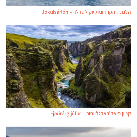
הלגונה הקרחונית יוקולסרלון – Jökulsárlón
קניון פיאד'רארגליופור – Fjaðrárgljúfur