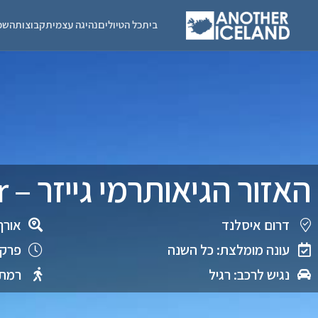
בית
כל הטיולים
נהיגה עצמית
קבוצות
השכ
האזור הגיאותרמי גייזר – Geysir
דרום איסלנד
אורך
עונה מומלצת: כל השנה
פרק 
נגיש לרכב: רגיל
רמת 