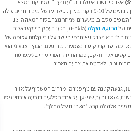
אשר פירושו באיסלנדית "מַחבֵּצָה". סטרוקור נמצא
במרחק כמה מטרים מהגייזר הגדול והוא מתפרץ במרווחי זמן קבועים של 5-10 דקות בערך. סילון עז של מים רותחים עולה
השמימה ומגיע לגובה של עד 40 מטרים, לשמחתם הרבה של הצופים מסביב. משערים שגייזר נוצר בסוף המאה ה-13
ית של
הר געש הקלה
(Hekla), פגעו בעמק הוייקאדאלור
 הגייזרים כולו הוא פארק גיאותרמי היושב על גבי קלחת עצומה של
אדמה ושריקות קיטור נשמעות מדי פעם. הבוץ הצבעוני הוא
 קשים אלה. חלקם, כמו החיידק הפריתי חי בטמפרטורה
במרחק קטן מערבה נמצאת גבעת לוייגארפיאטל (Laugarfjall), גבעה קטנה עם נוף פנורמי מרהיב המשקיף על אזור
פארק הגייזרים. מלך דנמרק כריסטיאן התשיעי, ביקר באזור בשנת 1874 ובעת שנשען על אחד הסלעים בגבעה אורחיו ניסו
 סלעים אלה להיקרא "האבנים של המלך".