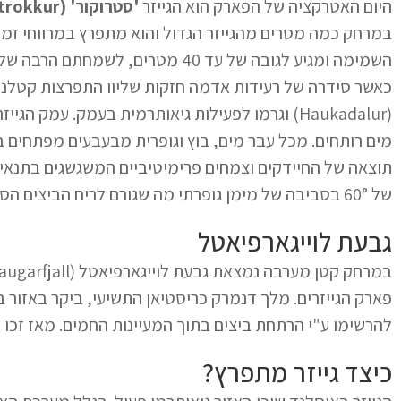
היום האטרקציה של הפארק הוא הגייזר
'סטרוקור' (Strokkur)
כאשר סידרה של רעידות אדמה חזקות שליוו התפרצות קטלנ
(Haukadalur) וגרמו לפעילות גיאותרמית בעמק. עמק
מים רותחים. מכל עבר מים, בוץ וגופרית מבעבעים מפתחים ב
תוצאה של החיידקים וצמחים פרימיטיביים המשגשגים בתנאים
של 60° בסביבה של מימן גופרתי מה שגורם לריח הביצים הסרוחות ונותן לאדמה את צבעה האפור.
גבעת לוייגארפיאטל
להרשימו ע"י הרתחת ביצים בתוך המעיינות החמים. מאז זכו
כיצד גייזר מתפרץ?