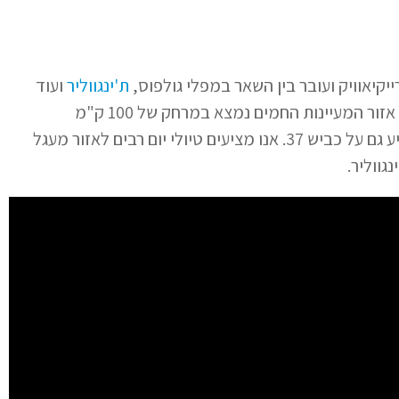
קיאוויק ועובר בין השאר במפלי גולפוס,
ת'ינגווליר
ועוד
תחנות בדרך. הכניסה חופשית. הביקור במקום מומלץ ביותר! אזור המעיינות החמים נמצא במרחק של 100 ק"מ
מרייקיאוויק, על כביש 35 או אם מגיעים מרייקיאוויק ניתן להגיע גם על כביש 37. אנו מציעים טיולי יום רבים לאזור מעגל
גווליר.