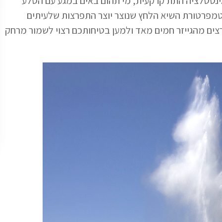
אינסטלציה התת קרקעית, מי תהום באים במגע עם הסלע
טמפרטורת השיא הלחץ שנוצר יוצר התפרצות שלעיתים
המים שמתפרצים מהגייזר חמים מאד ולמען בטיחותכם רצוי לשמור מרחק