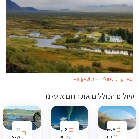
פארק ת'ינגווליר – Þingvellir
טיולים הכוללים את דרום איסלנד
11
8 days
9 days
days
1000
1000