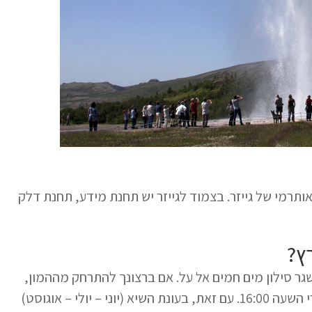
אותרמי של גייזר. בצמוד לגייזר יש תחנת מידע, תחנת דלק
ץ?
St) מתפרץ כל 5-10 דקות בערך ומשגר סילון מים חמים אל על. אם ברצונך להתרחק מההמון,
אנו ממליצים להגיע מוקדם בבוקר, לפני השעה 10:00 או אחרי השעה 16:00. עם זאת, בעונת השיא (יוני – יולי – אוגוסט)