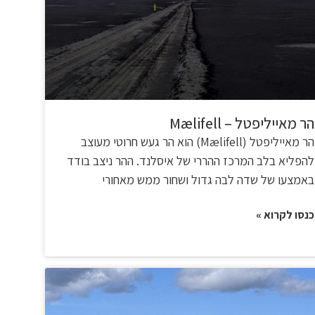
הר מאייליפטל – Mælifell
הר מאייליפטל (Mælifell) הוא הר געש חרוטי מעוצב
להפליא בלב המרכז ההררי של איסלנד. ההר ניצב בודד
באמצעו של שדה לבה גדול ושחור ממש מאחורי
כנסו לקרוא »