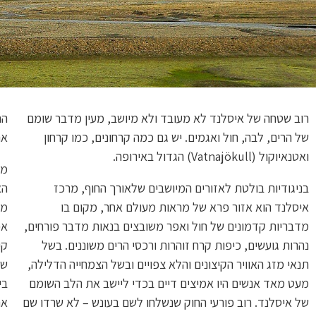
רוב שטחה של איסלנד לא מעובד ולא מיושב, מעין מדבר שומם
הח
של הרים, לבה, חול ואגמים. יש גם כמה קרחונים, כמו קרחון
את
ואטנאיוקול (Vatnajökull) הגדול באירופה.
מט
בניגודיות בולטת לאזורים המיושבים שלאורך החוף, מרכז
הא
איסלנד הוא אזור פרא של מראות מעולם אחר, מקום בו
מו
מדבריות קדמונים של חול ואפר משובצים בנאות מדבר פורחים,
אפ
נהרות גועשים, כיפות קרח זוהרות ורכסי הרים משוננים. בשל
קי
תנאי מזג האוויר הקיצונים והלא צפויים ובשל הצמחייה הדלילה,
של
מעט מאד אנשים היו אמיצים דיים בכדי ליישב את הלב השומם
בי
של איסלנד. רוב פורעי החוק שנשלחו לשם בעונש – לא שרדו שם
את