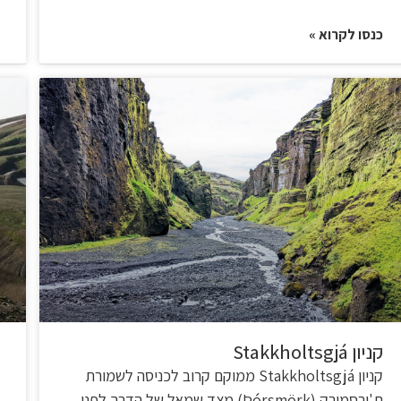
כנסו לקרוא »
קניון Stakkholtsgjá
קניון Stakkholtsgjá ממוקם קרוב לכניסה לשמורת
ת'ורסמורק (Þórsmörk) מצד שמאל של הדרך לפני