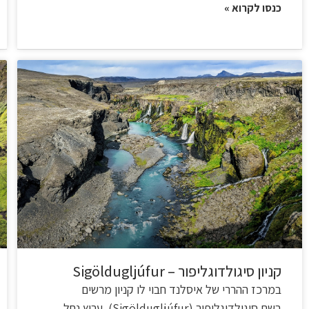
כנסו לקרוא »
קניון סיגולדוגליפור – Sigöldugljúfur
במרכז ההררי של איסלנד חבוי לו קניון מרשים
בשם סיגולדוגליפור (Sigöldugljúfur). ערוץ נחל