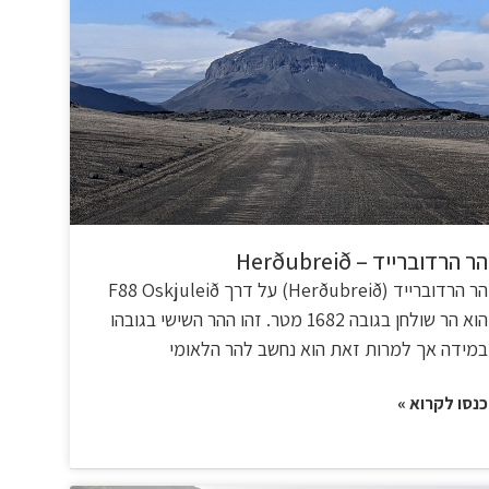
הר הרדוברייד – Herðubreið
הר הרדוברייד (Herðubreið) על דרך F88 Oskjuleið
הוא הר שולחן בגובה 1682 מטר. זהו ההר השישי בגובהו
במידה אך למרות זאת הוא נחשב להר הלאומי
כנסו לקרוא »