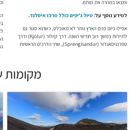
ומצאו במהרה את מותם.
ומ
למידע נוסף על:
טיול ג'יפים כולל מרכז איסלנד
.
הא
אפילו כיום פנים הארץ נותר לא מאוכלס, כשהוא סגור גם
לצ
לתיירות במשך רוב חודשי השנה. דרך קיולור (Kjölur) ודרך
המ
ספרנגיסאנדור (Sprengisandur), שתי הדרכים הראשיות
המ
מקומות ש