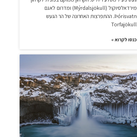
מירדאלסיוקול (Mýrdalsjökull) ומדרום לאגם
Þórisvatn. ההתפרצות האחרונה של הר הגעש
Torfajökull
כנסו לקרוא »