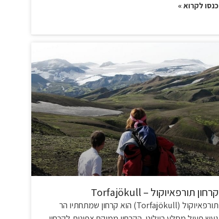
כנסו לקרוא »
קרחון תורפאיוקול – Torfajökull
תורפאיוקול (Torfajökull) הוא קרחון שמתחתיו הר
געש פעיל מסלע ריוליט. הקרחון ממוקם צפונית לקרחון