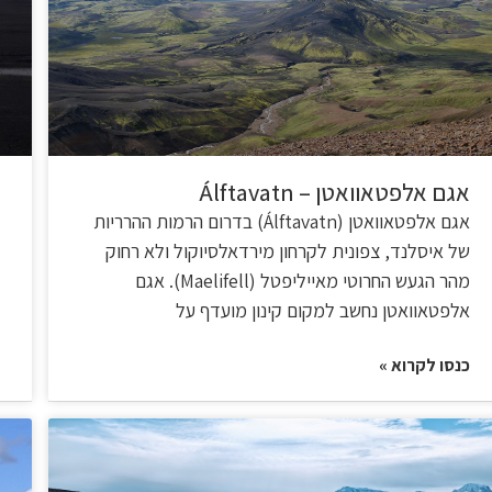
אגם אלפטאוואטן – Álftavatn
אגם אלפטאוואטן (Álftavatn) בדרום הרמות ההרריות
של איסלנד, צפונית לקרחון מירדאלסיוקול ולא רחוק
מהר הגעש החרוטי מאייליפטל (Maelifell). אגם
אלפטאוואטן נחשב למקום קינון מועדף על
כנסו לקרוא »