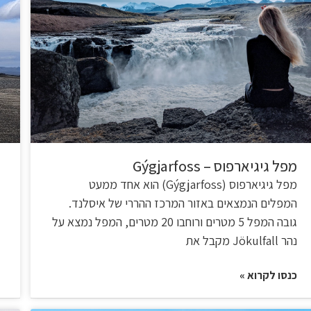
מפל גיגיארפוס – Gýgjarfoss
מפל גיגיארפוס (Gýgjarfoss) הוא אחד ממעט
המפלים הנמצאים באזור המרכז ההררי של איסלנד.
גובה המפל 5 מטרים ורוחבו 20 מטרים, המפל נמצא על
נהר Jökulfall מקבל את
כנסו לקרוא »