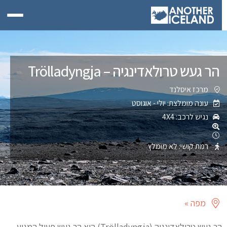
הר געש טרולאדינגיה – Trölladyngja
מרכז איסלנד
עונה מומלצת: יולי - אוגוסט
נגיש לרכב: 4X4
רמת קושי: לא מומלץ
מפה »
הר געש טרולאדינגיה (Trölladyngja) הוא הר געש פעיל המגיע