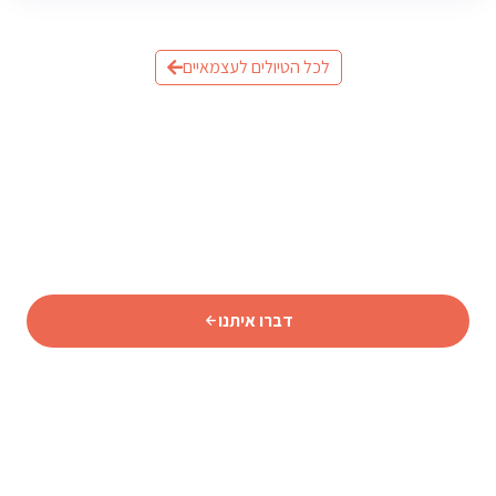
לכל הטיולים לעצמאיים
מוכנים לתכנן את הטיול לאיסלנד?
שלחו לנו פרטים וצוות המומחים שלנו יחזור אליכם עם תכנית
מותאמת אישית.
דברו איתנו