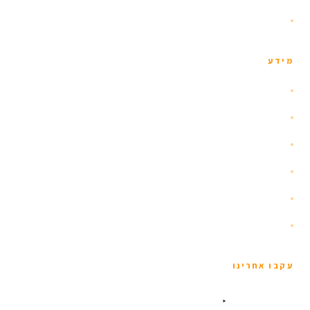
צור קשר
מידע
אודות
הזוהר הצפוני
איסלנד עם ילדים
שומרי כשרות
תנאים כלליים
מדיניות פרטיות
עקבו אחרינו