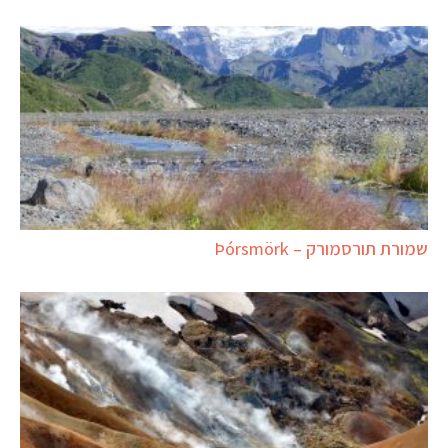
שמורת תורסמורק – Þórsmörk