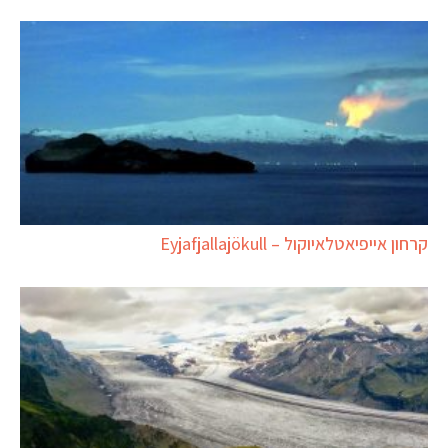
קרחון אייפיאטלאיוקול – Eyjafjallajökull