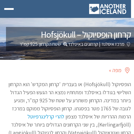
קרחון הופסיוקול – Hofsjökull
מרכז איסלנד
|
קרחונים באיסלנד
שטח הקרחון: 925 קמ"ר
מפה »
הופסיוקול (Hofsjökull) או בעברית 'קרחון המקדש' הוא הקרחון
השלישי בגודלו באיסלנד ומתחתיו נמצא הר הגעש הפעיל הגדול
ביותר במדינה. הקרחון משתרע על שטח של 925 קמ"ר, ומגיע
לגובה של 1765 מטר בפסגתו. קרחון הופסיוקול ממוקם במרכז
הרמות ההרריות של איסלנד מצפון
להרי קרלינגרפיוטל
(Kerlingarfjöll), בין שני הקרחונים הגדולים ביותר של איסלנד
קרחון ואטנאיוקול (Vatnajökull) וקרחון לנגיוקול (Langjökull).