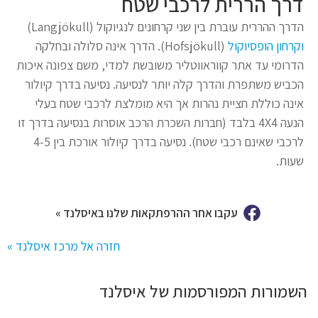
דרך הררית לרכבי שטח
הדרך ההררית עוברת בין שני קרחונים לנגיוקול (Langjökull)
וקרחון הופסיוקול
(Hofsjökull). הדרך אינה סלולה ובחלקה
הדרומי עד אתר קווראווטליר משובשת למדי, משם צפונה איכות
הכביש משתפרת והדרך קלה יותר לנסיעה. נסיעה בדרך קיולור
אינה כוללת חציית נהרות אך היא מומלצת לרכבי שטח בעלי
הנעה 4X4 בלבד (חברות השכרת הרכב אוסרות בנסיעה בדרך זו
לרכבי שאינם רכבי שטח). נסיעה בדרך קיולור אורכת בין 4-5
שעות.
עקבו אחר ההרפתקאות שלנו באיסלנד »
חזרה אל מרכז איסלנד »
השמורות המפורסמות של איסלנד