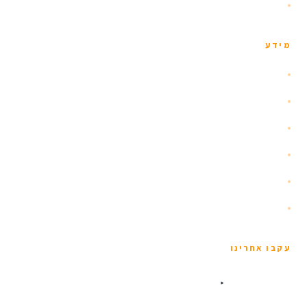
צור קשר
מידע
אודות
הזוהר הצפוני
איסלנד עם ילדים
שומרי כשרות
תנאים כלליים
מדיניות פרטיות
עקבו אחרינו