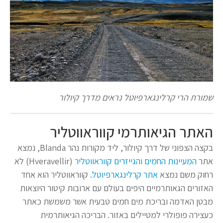
שמורת הרי קרלינגארפיוטל נראים מדרך קיולור
האתר הגיאותרמי קווראווטליר
בקצה הצפוני של דרך קיולור, ליד מקורות נהר Blanda, נמצא
אתר
המעיינות החמים והגייזרים קווראווטליר
(Hveravellir) לא
רחוק משם נמצא
אתר קרלינגארפיוטל
. קווראווטליר הוא אחד
האזורים הגאותרמיים היפים בעולם עם ארובות קיטור היוצאות
מבטן האדמה ובריכת מים חמים טבעית אשר משמשת כאתר
כעצירה פופולרי למטיילים באזור. הבריכה הגיאותרמית