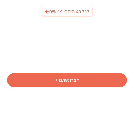
לכל הטיולים לעצמאיים
מוכנים לתכנן את הטיול לאיסלנד?
שלחו לנו פרטים וצוות המומחים שלנו יחזור אליכם עם תכנית
מותאמת אישית.
דברו איתנו
סוכנות נסיעות איסלנדית מורשית המתמחה באיסלנד מאז 2009