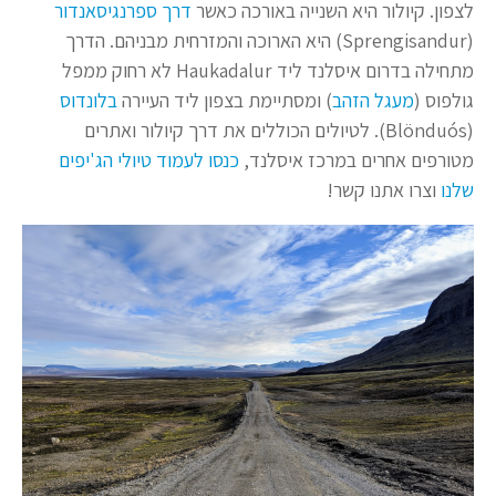
לצפון. קיולור היא השנייה באורכה כאשר
דרך ספרנגיסאנדור
(Sprengisandur) היא הארוכה והמזרחית מבניהם. הדרך
מתחילה בדרום איסלנד ליד Haukadalur לא רחוק ממפל
גולפוס (
מעגל הזהב
) ומסתיימת בצפון ליד העיירה
בלונדוס
(Blönduós). לטיולים הכוללים את דרך קיולור ואתרים
מטורפים אחרים במרכז איסלנד,
כנסו לעמוד טיולי הג'יפים
שלנו
וצרו אתנו קשר!