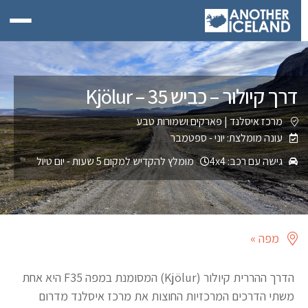
דרך קיולור – כביש 35 – Kjölur
מרכז איסלנד
|
פארקים ושמורות טבע
עונה מומלצת: יוני - ספטמבר
גישה עם רכב: 4x4
מומלץ להקדיש למקום 5 שעות - יום טיול
מפה »
הדרך ההררית קיולור (Kjölur) המסומנת במפה F35 היא אחת
משתי הדרכים המרכזיות החוצות את מרכז איסלנד מדרום