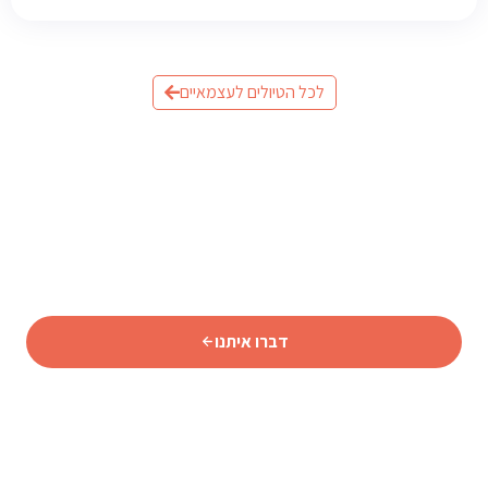
לכל הטיולים לעצמאיים
מוכנים לתכנן את הטיול לאיסלנד?
שלחו לנו פרטים וצוות המומחים שלנו יחזור אליכם עם תכנית
מותאמת אישית.
דברו איתנו