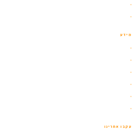
טיולי יום
צור קשר
מידע
אודות
הזוהר הצפוני
איסלנד עם ילדים
שומרי כשרות
תנאים כלליים
מדיניות פרטיות
עקבו אחרינו