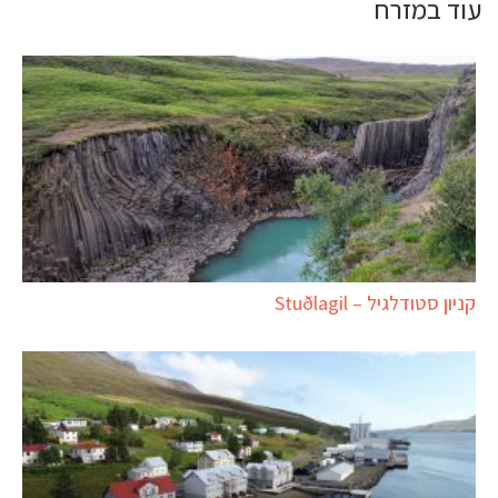
עוד במזרח
קניון סטודלגיל – Stuðlagil