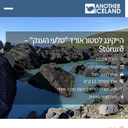
הייקינג לסטוראורד "סלעי הענק" –
Stórurð
מזרח איסלנד
עונה מומלצת: קיץ
נגיש לרכב: רגיל
אורך מסלול: 12 ק"מ
פרק זמן להקדיש למקום: חמש שעות
רמת קושי: בינונית