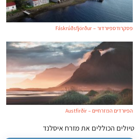
פסקרודספיורדור – Fáskrúðsfjörður
הפיורדים המזרחיים – Austfirðir
טיולים הכוללים את מזרח איסלנד