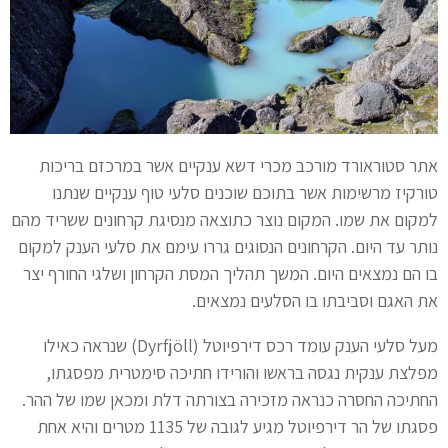
אתר סטוראורד מורכב מכרי דשא ענקיים אשר במרכזם בריכות
טורקיז מרשימות אשר בתוכם שוכנים סלעי טוף ענקיים שנתנו
למקום את שמו. המקום נוצר כתוצאה מנסיגת קרחונים ששריד מהם
נותר עד היום. הקרחונים הנסוגים גררו עימם את סלעי הענק למקום
בו הם נמצאים היום. המשך תהליך המסת הקרחון ושלגי החורף יצר
את האגם וסביבתו בו הסלעים נמצאים.
מעל סלעי הענק עומד רכס דירפיוטל (Dyrfjöll) שנראה כאילו
מפלצת ענקית נגסה בראשו והורידו חתיכה סימטרית מפסגתו,
החתיכה החסרה כנראה מזכירה בצורתה דלת ומכאן שמו של ההר.
פסגתו של הר דירפיוטל מגיע לגובה של 1135 מטרים והיא אחת