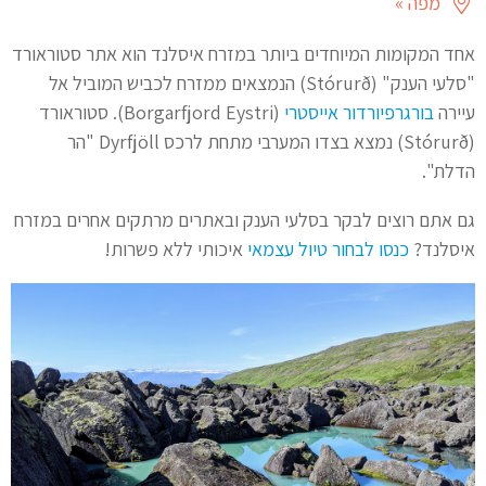
מפה »
אחד המקומות המיוחדים ביותר במזרח איסלנד הוא אתר סטוראורד
"סלעי הענק" (Stórurð) הנמצאים ממזרח לכביש המוביל אל
עיירה
בורגרפיורדור אייסטרי
(Borgarfjord Eystri). סטוראורד
(Stórurð) נמצא בצדו המערבי מתחת לרכס Dyrfjöll "הר
הדלת".
גם אתם רוצים לבקר בסלעי הענק ובאתרים מרתקים אחרים במזרח
איסלנד?
כנסו לבחור טיול עצמאי
איכותי ללא פשרות!