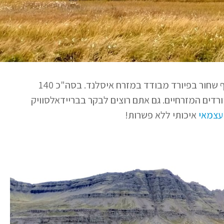
הכפר הקטנטן בריידאלסוויק (Breiðdalsvík) ממוקם על חוף שחור בפיורד מבודד במזרח איסלנד. בסה"כ 140
רדים המזרחיים. גם אתם רוצים לבקר בבריידאלסוויק
 עצמאי
איכותי ללא פשרות!