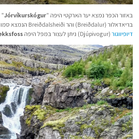
באזור הכפר נמצא יער הארקטי היפה "
Jórvíkurskógur
" 
בריאדאלור (Breiðdalur) והר Breiðdalsheiði הנמצא סמוך לכביש הראשי. על הכביש בין בריידאלסוויק
דיופיווגור
(Djúpivogur) ניתן לעצור במפל היפה
ekksfoss