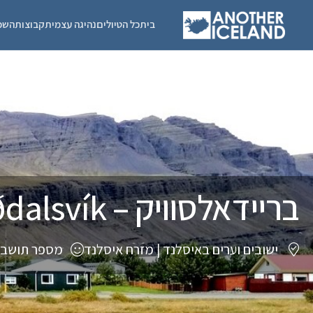
בית
כל הטיולים
נהיגה עצמית
קבוצות
השכ
בריידאלסוויק – Breiðdalsvík
ישובים וערים באיסלנד
|
מזרח איסלנד
מספר תושבים: 