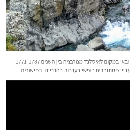
שהובאו במקום לאיסלנד מנורבגיה בין השנים 1771-1787.
עדיין מסתובבים חופשי בערבות ההרריות ובמישורים.