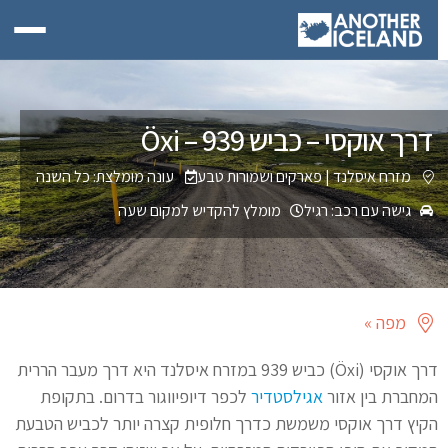
דרך אוקסי – כביש 939 – Öxi
מזרח איסלנד
|
פארקים ושמורות טבע
עונה מומלצת: כל השנה
גישה עם רכב: רגיל
מומלץ להקדיש למקום שעה
מפה »
דרך אוקסי (Öxi) כביש 939 במזרח איסלנד היא דרך מעבר הררית
המחברת בין אזור
אגילסטדיר
לכפר דיופיווגור בדרום. בתקופת
הקיץ דרך אוקסי משמשת כדרך חלופית קצרה יותר לכביש הטבעת