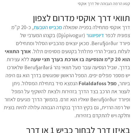
קטע הרמה הגבוהה של דרך אוקסי
תוואי דרך אוקסי מדרום לצפון
דרך אוקסי מתחילה בפנייה שמאלה
מכביש הטבעת
, כ-20 ק"מ
צפונית לכפר
דיופיווגור
(Djúpivogur) בקצהו המערבי של
פיורד Berufjörður. מכאן יוצאים מהכביש הסלול ומתחילים
לעלות בשביל הררי פתלתל בקטעים מסוימים תלול.
אורך התוואי
הוא 20 ק"מ והנסיעה בו אורכת בערך חצי שעה
ללא עצירות
בדרך. שביל הנסיעה עובר מעל תוואי נהר Berufjarðará שלאורכו
יש מספר מפלים יפים. המפל הראשון שפוגשים בדרך הוא גם היפה
ביותר,
מפל Folaldafoss
הנמצא מיד בתחילת המסלול. ניתן
לעצור את הרכב בצד הדרך בזהירות ולצאת להשקיף על המפל
ופיורד Berufjörður שאליו הוא זורם. בהמשך הדרך מגיעים לאזור
של רמה הררית, גם בקיץ הדרך בנקודה הגבוהה עלולה להיות בוצית
וחלקה ויש להתקדם בזהירות.
באיזו דרך לבחור כביש 1 או דרך