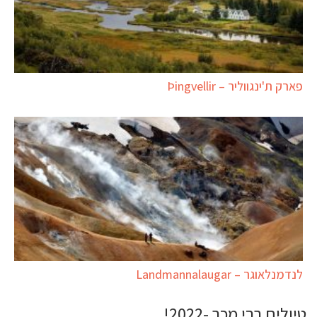
פארק ת'ינגווליר – Þingvellir
לנדמנלאוגר – Landmannalaugar
טיולים רבי מכר -2022!