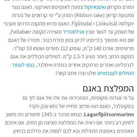
הזורם מקרחון
ואטנאיוקול
צפונה לאוקיינוס הארקטי. האגם נוצר
מתנועת קרחון (Ribbon lake) המוזן ע”י מי קרחונים של נהרות
יוקולסה (Jökulsá) ו Fljótsdal. האגם פרוש מהקצה הדרום מערבי
של העמק עד לגשר שבין
אגילסטדיר
והעיירה הקטנה Fellabær,
שם הוא ממשיך בזרימתו לכיוון צפון מזרח כנהר. ממדיו של האגם
מרשימים: אורכו 140 ק"מ, עומקו 112 מטרים ושטחו 53 קמ”ר.
המקום הרחב ביותר מגיע ל-2.5 ק”מ. לטיולים הכוללים את אגם
לגרפליוט ואתרים מרתקים אחרים במזרח איסלנד,
כנסו לעמוד
הטיולים לעצמאיים
שלנו וצרו אתנו קשר!
המפלצת באגם
על פי אגדות מקומיות, המזכירות את אלו של אגם לוך נס
בסקוטלנד, האגם הוא מרחב מחייה של נחש ענק הקרוי
Lagarfljótsormurinn
. הנחש מוזכר ב-1345 סיפורים וזה נחשב
לסימן רע ביותר אם ראית את המפלצת מציצה מן המים. אם אינכם
מאמינים באמונות התפלות ובא לכם לנסות את מזלכם בניסיון