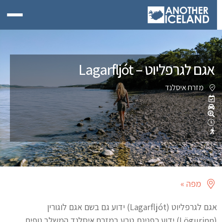
אגם לגרפליוט – Lagarfljót
מזרח איסלנד
מפה »
אגם לגרפליוט (Lagarfljót) ידוע גם בשם אגם לוגורין
(Lögurinn) ידוע כפנינת טבע במזרח איסלנד המשלב נופים