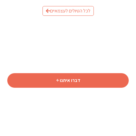
לכל הטיולים לעצמאיים
מוכנים לתכנן את הטיול לאיסלנד?
שלחו לנו פרטים וצוות המומחים שלנו יחזור אליכם עם תכנית
מותאמת אישית.
דברו איתנו
סוכנות נסיעות איסלנדית מורשית המתמחה באיסלנד מאז 2009