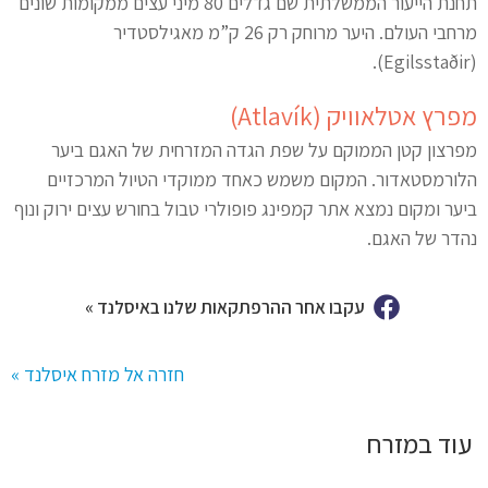
תחנת הייעור הממשלתית שם גדלים 80 מיני עצים ממקומות שונים
מרחבי העולם. היער מרוחק רק 26 ק”מ מאגילסטדיר
(Egilsstaðir).
מפרץ אטלאוויק (Atlavík)
מפרצון קטן הממוקם על שפת הגדה המזרחית של האגם ביער
הלורמסטאדור. המקום משמש כאחד ממוקדי הטיול המרכזיים
ביער ומקום נמצא אתר קמפינג פופולרי טבול בחורש עצים ירוק ונוף
נהדר של האגם.
עקבו אחר ההרפתקאות שלנו באיסלנד »
חזרה אל מזרח איסלנד »
עוד במזרח