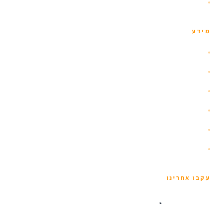
צור קשר
מידע
אודות
הזוהר הצפוני
איסלנד עם ילדים
שומרי כשרות
תנאים כלליים
מדיניות פרטיות
עקבו אחרינו