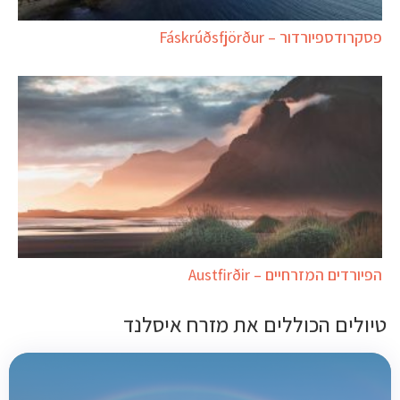
פסקרודספיורדור – Fáskrúðsfjörður
הפיורדים המזרחיים – Austfirðir
טיולים הכוללים את מזרח איסלנד