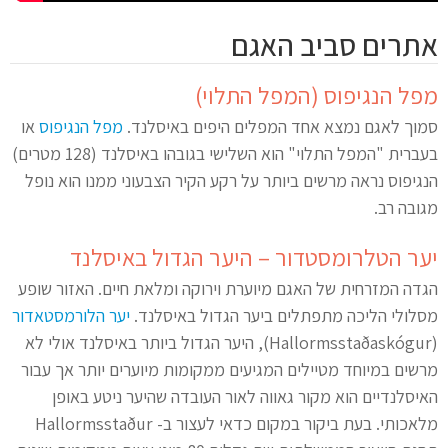
אתרים סביב האגם
מפל הנגיפוס (המפל התלוי)
סמוך לאגם נמצא אחד המפלים היפים באיסלנד.
מפל הנגיפוס
או
בעברית "המפל התלוי" הוא השלישי בגובהו באיסלנד (128 מטרים)
הנגיפוס נראה מרשים ביותר על רקע הקיר הצבעוני ממנו הוא נופל
מגובה רב.
יער הטלרומסטדור – היער הגדול באיסלנד
הגדה המזרחית של האגם מיוערת וירוקה ומלאת חיים. האזור שופע
מסלולי הליכה מתפתלים ביער הגדול באיסלנד.
יער הלורמסטאדור
(Hallormsstaðaskógur), היער הגדול ביותר באיסלנד אולי לא
מרשים במיוחד מטיילים המגיעים ממקומות מיוערים יותר אך עבור
האיסלנדיים הוא מקור גאווה לאור העובדה שהיער ניטע באופן
מלאכותי. בעת ביקור במקום כדאי לעצור ב- Hallormsstaður