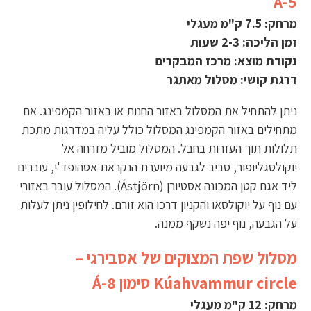
Á-5
מרחק: 7.5 ק"מ מעגלי
זמן הליכה: 2-3 שעות
נקודת מוצא: מרכז המבקרים
דרגת קושי: מסלול מאתגר
ניתן להתחיל את המסלול באזור החנות או באזור הקמפינג. אם
מתחילים באזור הקמפינג המסלול כולל עליה במדרגות מתכת
תלולות תוך העזרות בחבל. המסלול מוביל מזרחה אל
יוקולסגליופור, סביב לגבעה מיוערת הנקראת אסהופד'י, עוברים
ליד אגם קטן המכונה אסטיורן (Ástjörn). המסלול עובר באזורי
עם נוף על יוקולסאו והקניון דרכו הוא זורם. לחילופין ניתן לעלות
על הגבעה, נוף יפה נשקף ממנה.
מסלול שפת המצוקים של אסבירגי –
Kúahvammur circle סימון Á-8
מרחק: 12 ק"מ מעגלי