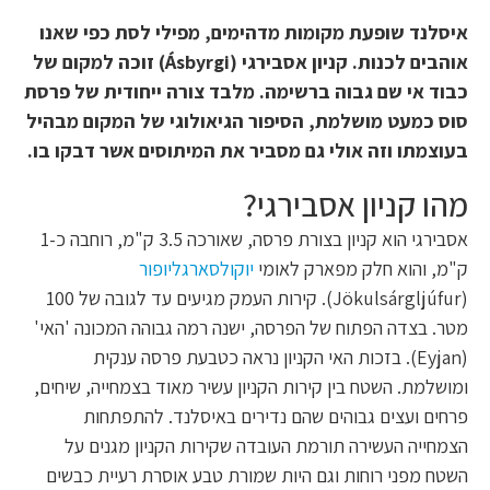
איסלנד שופעת מקומות מדהימים, מפילי לסת כפי שאנו
אוהבים לכנות. קניון אסבירגי (Ásbyrgi) זוכה למקום של
כבוד אי שם גבוה ברשימה. מלבד צורה ייחודית של פרסת
סוס כמעט מושלמת, הסיפור הגיאולוגי של המקום מבהיל
בעוצמתו וזה אולי גם מסביר את המיתוסים אשר דבקו בו.
מהו קניון אסבירגי?
אסבירגי הוא קניון בצורת פרסה, שאורכה 3.5 ק"מ, רוחבה כ-1
ק"מ, והוא חלק מפארק לאומי
יוקולסארגליופור
(Jökulsárgljúfur). קירות העמק מגיעים עד לגובה של 100
מטר. בצדה הפתוח של הפרסה, ישנה רמה גבוהה המכונה 'האי'
(Eyjan). בזכות האי הקניון נראה כטבעת פרסה ענקית
ומושלמת. השטח בין קירות הקניון עשיר מאוד בצמחייה, שיחים,
פרחים ועצים גבוהים שהם נדירים באיסלנד. להתפתחות
הצמחייה העשירה תורמת העובדה שקירות הקניון מגנים על
השטח מפני רוחות וגם היות שמורת טבע אוסרת רעיית כבשים