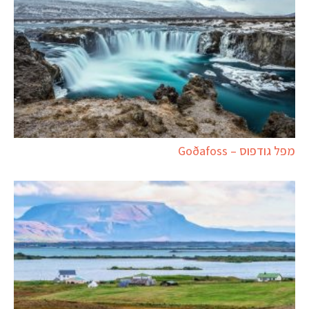
מפל גודפוס – Goðafoss