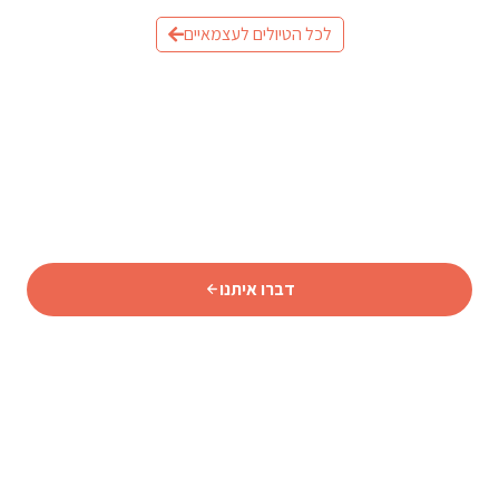
לכל הטיולים לעצמאיים
מוכנים לתכנן את הטיול לאיסלנד?
שלחו לנו פרטים וצוות המומחים שלנו יחזור אליכם עם תכנית
מותאמת אישית.
דברו איתנו
סוכנות נסיעות איסלנדית מורשית המתמחה באיסלנד מאז 2009