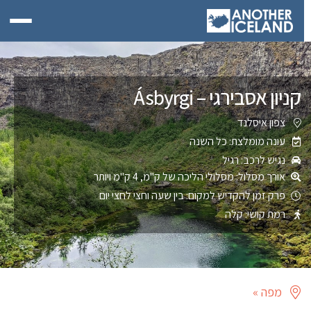
קניון אסבירגי – Ásbyrgi
צפון איסלנד
עונה מומלצת: כל השנה
נגיש לרכב: רגיל
אורך מסלול: מסלולי הליכה של ק"מ, 4 ק"מ ויותר
פרק זמן להקדיש למקום: בין שעה וחצי לחצי יום
רמת קושי: קלה
מפה »