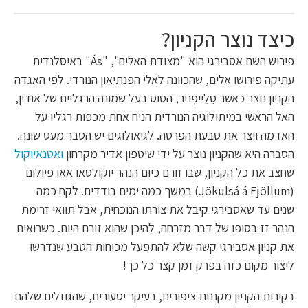
כיצד נוצר הקניון?
פירוש השם אסבירגי הוא "מצודת האלים", "Ás" באיסלנדית
עתיקה פירושו אלים, שהכוונה לאלי הפנתיאון הנורדי. לפי האגדה
הקניון נוצר כאשר סִלֵייפְניר, הסוס בעל שמונה הרגליים של אודין,
האל הראשי במיתולוגיה הנורדית הניח אחת מכפות רגליו על
האדמה ויצר את טבעת הפרסה. לגיאולוגים יש הסבר מעט שונה.
הסברה היא שהקניון נוצר על ידי שיטפון אדיר מקרחון
ואטנאיוקול
שחצב את כל הקניון, שבו זורם כיום הנהר יוקולסאו אאו פיולום
(Jökulsá á Fjöllum) במשך כמה ימים בודדים. לקח כמה
שנים עד שאסבירגי קיבל את צורתו הנוכחית, אבל תוואי זרימת
הנהר זז בסופו של דבר מזרחה, להיכן שהוא זורם היום. כשרואים
את קניון אסבירגי קשה שלא להתפעל מכוחות הטבע שנדרשו
ליצור מקום כזה בפרק זמן קצר כל כך!
בקירות הקניון מקננות ציפורים, בעיקר יסעורים, שהגוזלים שלהם