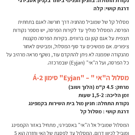
נקודת התחלה: בחניון הפנימי ביותר בקניון אסבירגי
דרגת קושי: קלה
מסלול קל של שמוביל מהחניה דרך חורשה לאגם בתחתית
הפרסה. המסלול מוליך עד לקירות הפרסה, יש מספר נקודות
תצפית על אגם קטן ובו ברווזים. בקירות הפרסה מקננות
ציפורים. אם ממשיכים עד סוף המסלול, ומביטים לאחור
מהנקודה שממנה לא ניתן להתקדם עוד, נשקף מראה מרהיב על
כל הפרסה, ועל ה"אי" (Eyjan) שבמרכזה.
מסלול ה"אי " – "Eyjan" סימון Á-2
מרחק: 4.5 ק"מ (הלוך ושוב)
זמן הליכה: 1,5-2 שעות
נקודת התחלה: חניון מול בית השירות בקמפינג
דרגת קושי : מסלול קל
המסלול שמוביל אל ה"אי" באסבירגי, מתחיל באזור הקמפינג
ומוביל לכיוון דרום. המסלול עד לפסגת של האי וחזרה הוא 5