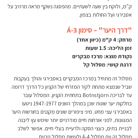
ק"מ, ולוקח בין שעה לשעתיים. מהפסגה נשקף מראה מרהיב על
אסבירגי ועל החולות בצפון.
"דרך היער" – סימון Á-3
מרחק: 4 ק"מ (כיוון אחד)
זמן הליכה: 1.5 שעות
נקודת מוצא: מרכז מבקרים
דרגת קושי: מסלול קל
מסלול זה מתחיל במרכז המבקרים באסבירגי והולך בעקבות
שביל שנמצא מתחת לקיר המזרחי של הקניון כל הדרך דרומה
עד לבריכה Botnstjörn בתחתית הקניון. המסלול עובר
בחלקות יער שונות שכן במהלך השנים 1947-1977 ניטעו
באסבירגי עצי מחט. מיני ציפורים שונים מקננים בחורשות היער
המגוונות. לפני אורחות חיים מודרניים יותר שימש עץ ליבנה
לבניית בתים, כעצי הסקה ולרעיית בעלי חיים. אפשר לשלב
מסלול זה עם מסלול Á-4 ולעשות מסלול טבעת.