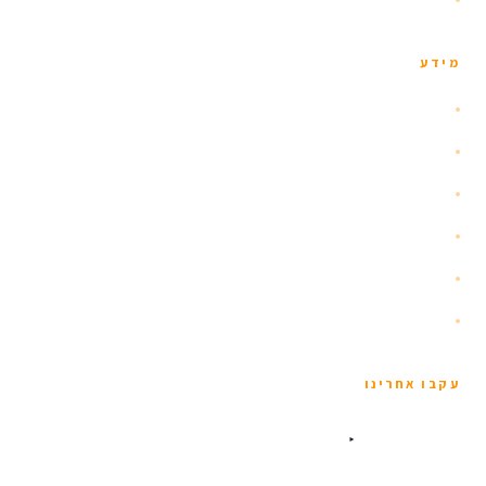
מידע
אודות
הזוהר הצפוני
איסלנד עם ילדים
שומרי כשרות
תנאים כלליים
מדיניות פרטיות
עקבו אחרינו