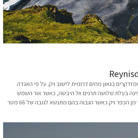
זדקרים בגאון מהים דרומית לישוב ויק. על פי האגדה
 ניסו לגרור ספינה בעלת שלושה תרנים אל היבשה, כאשר אור השמש
הפציע הם קפאו והפכו לאבן. את העמודים ניתן לראות בבירור מן הכפר ויק כאשר הגבוה בהם מתנשא לגובה של 66 מטר