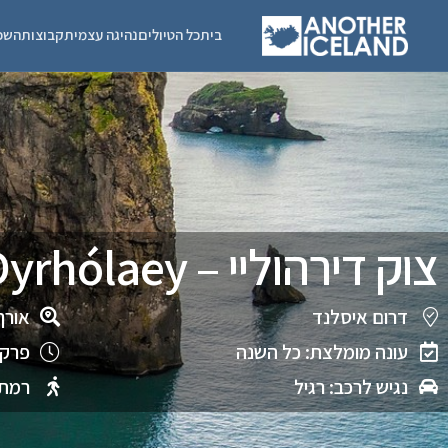
בית
כל הטיולים
נהיגה עצמית
קבוצות
השכ
צוק דירהוליי – Dyrhólaey
דרום איסלנד
אורך
עונה מומלצת: כל השנה
פרק 
נגיש לרכב: רגיל
רמת 