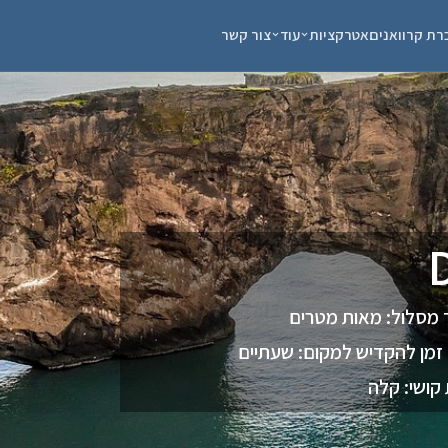
רת קרוואנים
אטרקציות
עוד
צור קשר
 מסלול: מאות מטרים
זמן להקדיש למקום: שעתיים
קושי: קלה