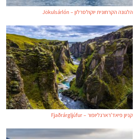
הלגונה הקרחונית יוקולסרלון – Jökulsárlón
קניון פיאד'רארגליופור – Fjaðrárgljúfur