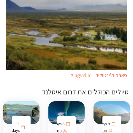
פארק ת'ינגווליר – Þingvellir
טיולים הכוללים את דרום איסלנד
11
8 days
9 days
days
1000
1000