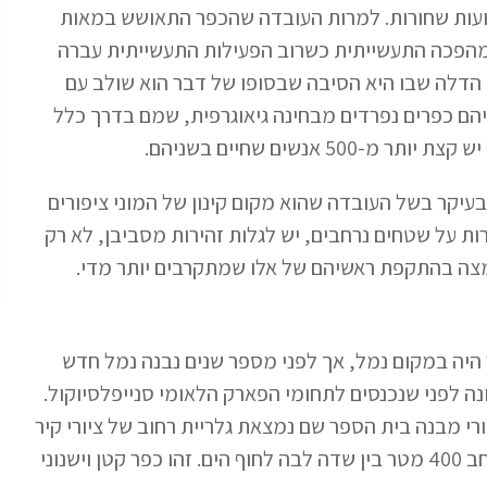
עות שחורות. למרות העובדה שהכפר התאושש במאות
המהפכה התעשייתית כשרוב הפעילות התעשייתית עברה
ות הדלה שבו היא הסיבה שבסופו של דבר הוא שולב עם
הם כפרים נפרדים מבחינה גיאוגרפית, שמם בדרך כלל
אנשים שחיים בשניהם.
 בעיקר בשל העובדה שהוא מקום קינון של המוני ציפורים
רות על שטחים נרחבים, יש לגלות זהירות מסביבן, לא רק
מצה בהתקפת ראשיהם של אלו שמתקרבים יותר מדי.
 היה במקום נמל, אך לפני מספר שנים נבנה נמל חדש
ונה לפני שנכנסים לתחומי הפארק הלאומי סנייפלסיוקול.
רי מבנה בית הספר שם נמצאת גלריית רחוב של ציורי קיר
מרשימים. ישוב סחוף רוח זה נמצאת על מדף יבשתי צר ברוחב 400 מטר בין שדה לבה לחוף הים. זהו כפר קטן וישנוני