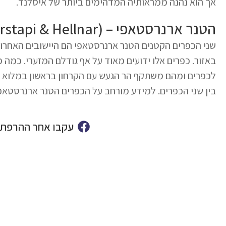
אך הוא נהנה ממראותיה המדהימים ביותר של איסלנד.
הטנר ארנרסטאפי – (Arnarstapi & Hellnar)
שני הכפרים הקטנים הטנר ארנרסטאפי הם היישובים האחרוני
באזור. כפרים אלו ידועים מאוד על אף גודלם המזערי. כמה 
לכפרים ומהם משתקף הר הגעש עם הקרחון בראשון במלוא 
בין שני הכפרים. למידע מורחב על הכפרים הטנר ארנרסטאפ
עקבו אחר ההרפתק