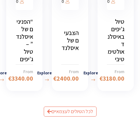
1000
1000
1000
טיול
“הפניני
ג'יפים
ם של
הצבעי
באיסלנ
איסלנד
ם של
ד
” –
איסלנד
אולטימ
טיול
טיבי
ג’יפים
From
From
From
lore
Explore
Explore
€
3340.00
€
2400.00
€
3180.00
לכל הטיולים לעצמאיים