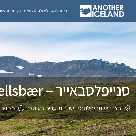
בית
כל הטיולים
נהיגה עצמית
קבוצות
השכ
סנייפלסבאייר – Snæfellsbær
חצי האי סנייפלסנס
|
ישובים וערים באיסלנד
מספר תוש