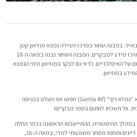
באייר. במבנה שחור במרכז העיירה נמצא מוזיאון קטן
שנקרא פקהוסיד (Pakkhúsíð) ובו חנות מזכרות ומאחוריו מרכז מידע למבקרים. המבנה השחור נבנה במאה ה-18
ם של האיסלנדיים. כדאי גם לבקר במוזיאון הימי הנמצא
ידע במוזיאון.
עיירת דיג קטנה ונמל. במקום בית קפה חביב ומומלץ שנקרא "גמלא ריף" (Gamla Rif) חפשו את השלט בכניסה
בית. אל תשכחו לחתום בספר מבקרים!
ת במהלך ההיסטוריה. ההתיישבות הראשונה בכפר החלה
עוד מימיה המוקדמים ביותר של איסלנד, ופעם היה זה כפר דייגים ותחנת מסחר משמעותי למדי; במאה ה-16,