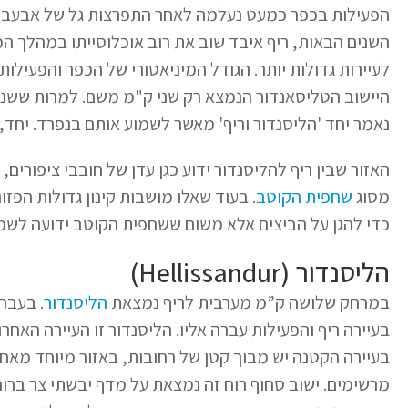
הפעילות בכפר כמעט נעלמה לאחר התפרצות גל של אבעבו
השנים הבאות, ריף איבד שוב את רוב אוכלוסייתו במהלך 
לעיירות גדולות יותר. הגודל המיניאטורי של הכפר והפעיל
היישוב הטליסאנדור הנמצא רק שני ק"מ משם. למרות ששני
נאמר יחד 'הליסנדור וריף' מאשר לשמוע אותם בנפרד. יחד, יש קצת יותר מ-500 
האזור שבין ריף להליסנדור ידוע כגן עדן של חובבי ציפורים,
מסוג
שחפית הקוטב
. בעוד שאלו מושבות קינון גדולות הפזו
כדי להגן על הביצים אלא משום ששחפית הקוטב ידועה לש
הליסנדור (Hellissandur)
במרחק שלושה ק”מ מערבית לריף נמצאת
הליסנדור
. בעבר
בעיירה ריף והפעילות עברה אליו. הליסנדור זו העיירה האחר
בעיירה הקטנה יש מבוך קטן של רחובות, באזור מיוחד מאחו