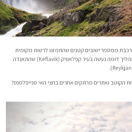
ורכבת ממספר ישובים קטנים שהתמזגו לרשות מקומית
אחת כחלק מתוכנית ארצית לצמצום הוצאות מוניציפליות. תהליך דומה נעשה בעיר קפלאוויק (Keflavik) שהתאגדה
ת הקוטב ואתרים מרתקים אחרים בחצי האי סנייפלסנס?