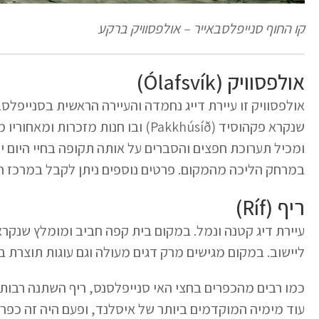
קו החוף סנייפלסבאייר – אולפסוויק ברקע
אולפסוויק (Ólafsvík)
אולפסוויק זו עיירת דייג נחמדה והעיירה הראשית בסנייפלס
ומכיל תערוכת חפצים והסברים על אותה תקופה בחיי היום יו
במרחק הליכה מהמקום. פרטים נוספים ניתן לקבל במרכז המ
ריף (Ríf)
ליישוב. במקום מגישים מרק דגים מעולה וגם עוגות תוצרת 
כמו רבים מהכפרים בחצי האי סנייפלסנס, ריף השתנה רבו