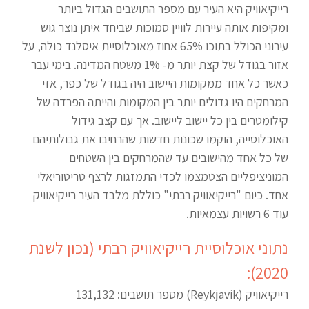
רייקיאוויק היא העיר עם מספר התושבים הגדול ביותר
ומקיפות אותה עיירות לוויין סמוכות שביחד איתן נוצר גוש
עירוני הכולל בתוכו 65% אחוז מאוכלוסיית איסלנד כולה, על
אזור בגודל של קצת יותר מ- 1% משטח המדינה. בימי עבר
כאשר כל אחד ממקומות היישוב היה בגודל של כפר, אזי
המרחקים היו גדולים יותר בין המקומות והייתה הפרדה של
קילומטרים בין כל יישוב ליישוב. אך עם קצב גידול
האוכלוסייה, הוקמו שכונות חדשות שהרחיבו את גבולותיהם
של כל אחד מהישובים עד שהמרחקים בין השטחים
המוניציפליים הצטמצמו לכדי התמזגות לרצף טריטוריאלי
אחד. כיום "רייקיאוויק רבתי" כוללת מלבד העיר רייקיאוויק
עוד 6 רשויות עצמאיות.
נתוני אוכלוסיית רייקיאוויק רבתי (נכון לשנת
2020):
רייקיאוויק (Reykjavik) מספר תושבים: 131,132