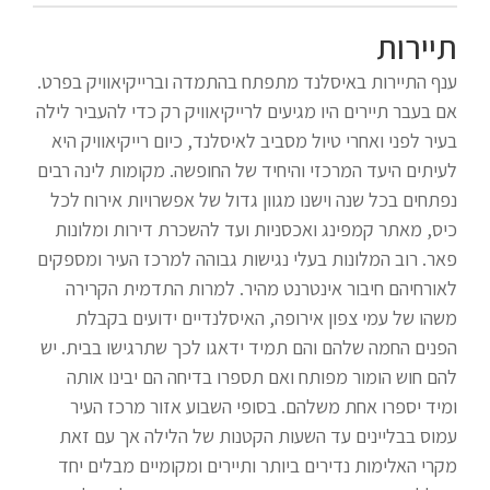
תיירות
ענף התיירות באיסלנד מתפתח בהתמדה וברייקיאוויק בפרט.
אם בעבר תיירים היו מגיעים לרייקיאוויק רק כדי להעביר לילה
בעיר לפני ואחרי טיול מסביב לאיסלנד, כיום רייקיאוויק היא
לעיתים היעד המרכזי והיחיד של החופשה. מקומות לינה רבים
נפתחים בכל שנה וישנו מגוון גדול של אפשרויות אירוח לכל
כיס, מאתר קמפינג ואכסניות ועד להשכרת דירות ומלונות
פאר. רוב המלונות בעלי נגישות גבוהה למרכז העיר ומספקים
לאורחיהם חיבור אינטרנט מהיר. למרות התדמית הקרירה
משהו של עמי צפון אירופה, האיסלנדיים ידועים בקבלת
הפנים החמה שלהם והם תמיד ידאגו לכך שתרגישו בבית. יש
להם חוש הומור מפותח ואם תספרו בדיחה הם יבינו אותה
ומיד יספרו אחת משלהם. בסופי השבוע אזור מרכז העיר
עמוס בבליינים עד השעות הקטנות של הלילה אך עם זאת
מקרי האלימות נדירים ביותר ותיירים ומקומיים מבלים יחד