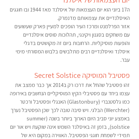
ה17 ביוני הוא יום העצמאות של איסלנד מאז 1944 ובו חוגגים
האיסלנדיים את עצמאותם מדנמרק.
אזור הפרלמנט ומרכז העיר הופכים למעיין פארק שעשועים
עם משחקים בסגנון ויקינגי, תהלוכות סוסים איסלנדיים
והופעות מוסיקליות. הרחובות ביום זה מקושטים בדגלי
איסלנד ואיסלנדיים רבים מתלבשים בלבוש המסורתי מימי
עבר.
פסטיבל המוסיקה Secret Solstice
זהו פסטיבל שהחל את דרכו רק ב2014 אך כבר ממצב את
עצמו ביחד עם פסטיבלי הקיץ המוסיקליים הנחשבים באירופה
כמו גלסטנברי (Glastonbury) האנגלי ופסטיבל ורכטר
(Werchter) הבלגי. ויש סיבה טובה לכך שכן הפסטיבל נערך
באמצע יוני סביב היום הארוך ביותר בשנה (summer
solstice), בזמן זה באיסלנד השמש אינה שוקעת ויש אור יום
תמידי לשמחת חוגגי הפסטיבל. האווירה במקום היא של