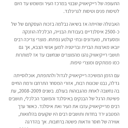
התעופה של רייקיאוויק שבנוי במרכז העיר ומשמש עד היום
לטיסות פנים וטיסות לגרינלנד.
האבטלה שהייתה אז בשיאה נבלמה בזכות העסקתם של של
כ-2500 איסלנדיים בעבודות הבנייה, הכלכלה הוזנקה
ומסעדות, מועדונים ובתי קולנוע נפתחו. מוצרי צריכה רבים
יובאו מארצות הברית ובריטניה למען אנשי הצבא, אך גם
תושבי רייקיאוויק נהנו מהמוצרים שנחשבו עד אז למותרות
כמו ממתקים ומוצרי טיפוח.
עם הזמן המשיכה רייקיאוויק לגדול ולהתפתח, אוכלוסייתה
גדלה, נבנו שכונות רבות, אזורי המסחר התרחבו ורמת החיים
בה נחשבה לאחת מהגבוהות בעולם. בשנים 2008-2009, עת
פשיטת הרגל של הבנקים באיסלנד והמשבר הכלכלי, תושבים
רבים מרייקיאוויק עזבו את העיר ואת איסלנד. כאשר ערך
המטבע ירד בחדות ותושבים רבים היו שקועים בהלוואות,
אווירה של חוסר וודאות פשטה ברחובות. אך בהדרגה