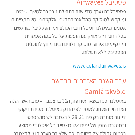
פסטיבל Airwaves
פסטיבל זה נערך מדי שנה בתחילת נובמבר למשך 5 ימים
ומוקדש למוסיקה מהז'אנר החדשני-אלקטרוני. משתתפים בו
אמנים מאיסלנד ומכל רחבי העולם וימי הפסטיבל מורגשים
בכל רחבי רייקיאוויק עם הופעות על כל במה אפשרית
ומתקיימים אירועי מוסיקה נלווים רבים מחוץ לתוכנית
הפסטיבל ללא תשלום.
www.icelandairwaves.is
ערב השנה האזרחית החדשה
Gamlárskvöld
באיסלנד כמו בשאר אירופה, ה31 בדצמבר – ערב ראש השנה
האזרחי, הוא חג לאומי. לפי החוק באיסלנד מכירת זיקוקי
די-נור מותרת רק מה-28-31 לדצמבר לשימוש פרטי
ובמסגרת הזמן של ימים אלו מצטייד כל איסלנדי ממוצע
בכמות גדולה של זיקוקים. כך שלאורך הערב ב31 לדצמבר,