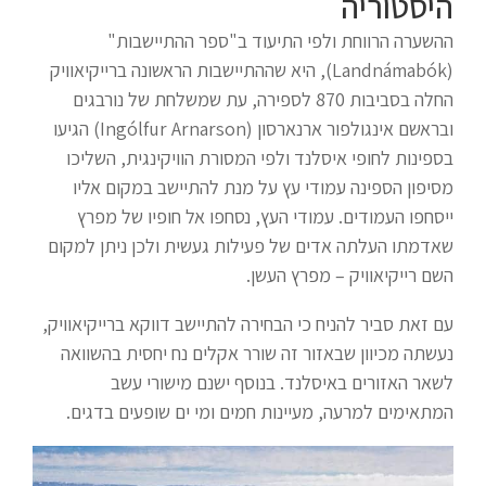
היסטוריה
ההשערה הרווחת ולפי התיעוד ב"ספר ההתיישבות"
(Landnámabók), היא שההתיישבות הראשונה ברייקיאוויק
החלה בסביבות 870 לספירה, עת שמשלחת של נורבגים
ובראשם אינגולפור ארנארסון (Ingólfur Arnarson) הגיעו
בספינות לחופי איסלנד ולפי המסורת הוויקינגית, השליכו
מסיפון הספינה עמודי עץ על מנת להתיישב במקום אליו
ייסחפו העמודים. עמודי העץ, נסחפו אל חופיו של מפרץ
שאדמתו העלתה אדים של פעילות געשית ולכן ניתן למקום
השם רייקיאוויק – מפרץ העשן.
עם זאת סביר להניח כי הבחירה להתיישב דווקא ברייקיאוויק,
נעשתה מכיוון שבאזור זה שורר אקלים נח יחסית בהשוואה
לשאר האזורים באיסלנד. בנוסף ישנם מישורי עשב
המתאימים למרעה, מעיינות חמים ומי ים שופעים בדגים.