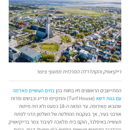
רייקיאוויק והקתדרלה המרכזית ממעוף ציפור
המתיישבים הראשונים חיו בחוות בהן
בתים העשויים מאדמה
עם גגות דשא
(Turf House) והתקיימו מדייג וכבשים ופרות
שהובאו מאירופה. עד המאה ה-18 כמעט ולא היה פיתוח
אורבני בעיר, אך בעקבות ההחלטה של השלטון הדני לפתח
תעשייה באיסלנד, הוקם בית מלאכה לעיבוד צמר ברייקיאוויק
ובהדרגה התפתחו תעשיות נוספות כמו מפעלי דגים, כריית