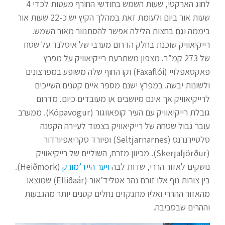
לחוג הארקטי, שעות השמש בחודשי החורף מעטות לכדי 4
שעות אור ביום ולעומת זאת במהלך הקיץ יש כ-22 שעות אור
ביממה וגם בחצות הלילה אפשר להסתנוור מאור השמש.
רייקיאוויק שוכנת בחלק הדרום מערבי של איסלנד על שטח
של 273 קמ”ר. מצפון משתרעת רייקיאוויק על מפרץ
פאקסאפלויי (Faxaflói) וקו החוף שלה משופע במפרצונים
ולשונות יבשה. במפרץ ישנם מספר איים קטנים השייכים
לרייקיאוויק אך אינם מיושבים או מעובדים כיום. מדרום
גובלת רייקיאוויק עם העיר קופאווגור (Kópavogur). ממערב
עובר גבול שטחה של רייקיאוויק בצמוד לעיירה הקטנה
סלטיירנרנס (Seltjarnarnes) ופיורד סקריאפיורדור
(Skerjafjörður). מכיוון מזרח, השוליים של רייקיאוויק
נושקים לאזור הררי, שדות לבה
ויער הייד’מורק
(Heiðmörk).
בין צורות נוף אלו זורם נהר אטליד’אור (Elliðaár) שמוצאו
מהאזור ההררי ואליו מתנקזים נחלים קטנים יותר מהגבעות
וההרים שבסביבה.