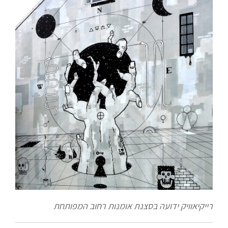
רייקיאוויק ידועה בסצנת אומנות רחוב המפותחת