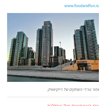
www.foodandfun.is
אזור גורדי השחקים של רייקיאוויק
יום העצמאות של איסלנד