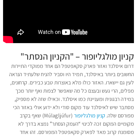
קניון מולגליופור – "הקניון הנסתר"
דרום איסלנד ואזור פארק סקאפטפל הם אחד ממוקדי התיירות
החשובים ביותר באיסלנד, תמיד היו וסביר להניח שלעתיד הנראה
לעין גם יישארו. האזור כולו מלא באוצרות טבע כבירים. קרחונים,
מפלים, הרי געש ובעצם כל מה שאפשר לצפות ואף יותר מכך
במידה רבגונית ומעניינת כמו איסלנד. וכאילו שזה לא מספיק,
מסתבר שיש לאיסלנד עוד מקום סודי ולא ידוע אולי באזור הכי
מפורסם שלה.
קניון מולגליופור
(Múlagljúfur) שאף בקרב
מקומיים המקום זכה לכינוי “העמק הנסתר” נמצא בדרך לא
מסומנת קרוב מאד לפארק סקאפטפל המפורסם. זהו אחד