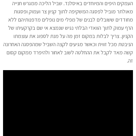
העמקים היפים והמיוחדים באיסלנד. שביל הליכה ממגרש חנייה
מאולתר מוביל לפסגה המשקיפה לתוך קניון צר ועמוק ופסגות
מחודדים ששובלים לבנים של מפלי מים נופלים מדפנותיהם ללא
הרף עמוק לתוך הוואדי הבלתי נגיש שנמצא אי שם בקרקעיתו של
הקניון. צריך לבלות במקום זמן מה על מנת לספוג את עוצמתו
הניבטת מכל זווית וכאשר מגיעים לקצה השביל שמהפסגה האחרונה
קשה מאד לקבל את ההחלטה לשוב לאחור ולהיפרד ממקום קסום
זה.