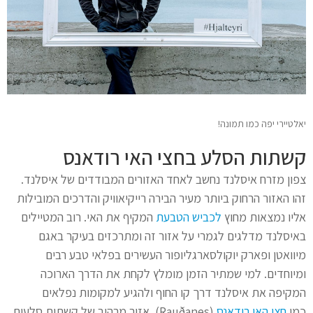
יאלטיירי יפה כמו תמונה!
קשתות הסלע בחצי האי רודאנס
צפון מזרח איסלנד נחשב לאחד האזורים המבודדים של איסלנד.
זהו האזור הרחוק ביותר מעיר הבירה רייקיאוויק והדרכים המובילות
אליו נמצאות מחוץ
לכביש הטבעת
המקיף את האי. רוב המטיילים
באיסלנד מדלגים לגמרי על אזור זה ומתרכזים בעיקר באגם
מיוואטן ופארק יוקולסארגליופור העשירים בפלאי טבע רבים
ומיוחדים. למי שמתיר הזמן מומלץ לקחת את הדרך הארוכה
המקיפה את איסלנד דרך קו החוף ולהגיע למקומות נפלאים
כמו
חצי האי רודאנס
(Rauðanes). אזור מרהיב של קשתות סלעים