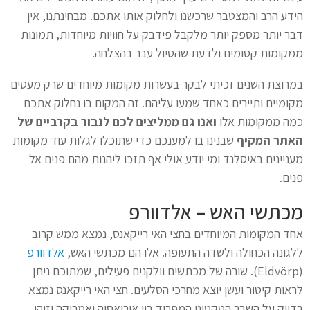
הידע הרב והמצטבר שרכשנו ולחלוק אותו אתכם. מבחינתנו, אין
דבר יותר מספק יותר מלקבל פידבק על חוויות מיוחדות, תמונות
ממקומות קסומים ולדעת שהטיול עבר בהצלחה.
במרוצת השנים זכיתי לבקר בעשרות מקומות מיוחדים שרק מעטים
מקומיים ותיירים כאחד שמעו עליהם. זה המקום בו נחלוק אתכם
כמה ממקומות אלו
ואנו גם ממליצים לכם לנבור בקרביים של
האתר המקיף
שבנינו בו למענכם כדי שתוכלו לגלות עוד מקומות
מעניינים באיסלנד ומי יודע אולי אף תזכו ליהנות מהם פנים אל
פנים.
מכתשי האש – אלדוורפ
אחד המקומות המיוחדים בחצי האי רייקאנס, נמצא ממש קרוב
ללגונה הכחולה ולשדה התעופה. אלו הם מכתשי האש,
אלדוורפ
(Eldvörp). שורה של מכתשים וולקנים פעילים, שמתוכם ניתן
לראות קיטור ועשן יוצא מחרכי הסלעים. חצי האי רייקאנס נמצא
בדיוק על השבר הטקטוני המפריד בין אירואסיה ואמריקה וזוהי