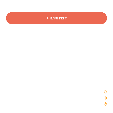
מותאמת אישית.
דברו איתנו
סוכנות נסיעות איסלנדית מורשית המתמחה באיסלנד מאז 2009
— טיולי נהיגה עצמית, קבוצות וטיולים מאורגנים. ללא קבלני
משנה. רק איסלנד, כמו שצריך.
סוכנות נסיעות מורשית
פועלים מאז 2009
ממוקמת ברייקיאוויק, איסלנד