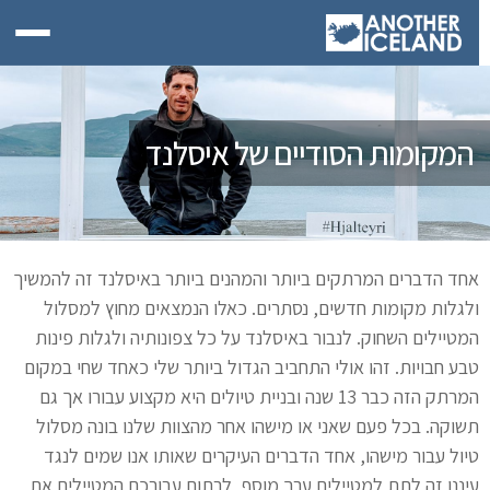
המקומות הסודיים של איסלנד
אחד הדברים המרתקים ביותר והמהנים ביותר באיסלנד זה להמשיך
ולגלות מקומות חדשים, נסתרים. כאלו הנמצאים מחוץ למסלול
המטיילים השחוק. לנבור באיסלנד על כל צפונותיה ולגלות פינות
טבע חבויות. זהו אולי התחביב הגדול ביותר שלי כאחד שחי במקום
המרתק הזה כבר 13 שנה ובניית טיולים היא מקצוע עבורו אך גם
תשוקה. בכל פעם שאני או מישהו אחר מהצוות שלנו בונה מסלול
טיול עבור מישהו, אחד הדברים העיקרים שאותו אנו שמים לנגד
עיננו זה לתת למטיילים ערך מוסף, לרתום עבורכם המטיילים את