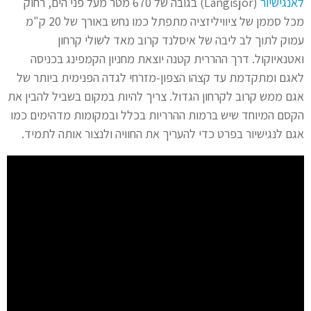
לאנגישיור
(Langisjór) בגובה של 670 מטר מעל פני הים, רחוק
מכל סממן של ציוויליזציה מתפתל כמו נחש באורך של 20 ק"מ
עמוק לתוך לב ליבה של איסלנד קרוב מאד לשולי קרחון
ואטנאיוקול. דרך ההררית קטנה יוצאת מחניון הקמפינג בכניסה
לאגם ומתקדמת עד קצהו הצפון-מזרחי לגדה הפנימית ביותר של
אגם ממש קרוב לקרחון הגדול. צריך להיות במקום בשביל להבין את
הקסם המיוחד שיש ברמות ההרריות בכלל ובמקומות מדהימים כמו
אגם לנגישיור בפרט כדי להעריך את החוויה ולנצור אותה לתמיד.