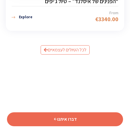
“הפנינים של איסלנד” – טיול ג’יפים
From
Explore
€
3340.00
לכל הטיולים לעצמאיים
מוכנים לתכנן את הטיול לאיסלנד?
שלחו לנו פרטים וצוות המומחים שלנו יחזור אליכם עם תכנית
מותאמת אישית.
דברו איתנו