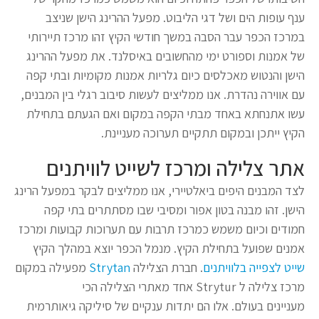
ענף עופות הים ושל דגי הליבוט. מפעל ההרינג הישן שניצב
במרכז הכפר עבר הסבה במשך חודשי הקיץ זהו מרכז תיירותי
של אמנות וספורט ימי מהחשובים באיסלנד. את מפעל ההרינג
הישן והנטוש מאכלסים כיום גלריות אמנות מקומיות ובתי קפה
עם אווירה נהדרת. אנו ממליצים לעשות סיבוב רגלי בין המבנים,
עשו אתנחתא באחד מבתי הקפה במקום ואם הגעתם בתחילת
הקיץ ייתכן ובמקום תתקיים תערוכה מעניינת.
אתר צלילה ומרכז לשייט לוויתנים
לצד המבנים היפים ביאלטיירי, אנו ממליצים לבקר במפעל הרינג
הישן. זהו מבנה בטון אפור ומסיבי שבו מסתתרים בתי קפה
חמודים וכיום משמש כמרכז תרבות עם תערוכות קבועות ומרכז
אמנים שפועל בתחילת הקיץ. מנמל הכפר יוצא במהלך הקיץ
שייט לצפייה בלוויתנים
. חברת הצלילה
Strytan
מפעילה במקום
מרכז צלילה ל Strytur אחד מאתרי הצלילה הכי
מעניינים בעולם. אלו הם יתדות ענקיים של סיליקה גיאותרמית