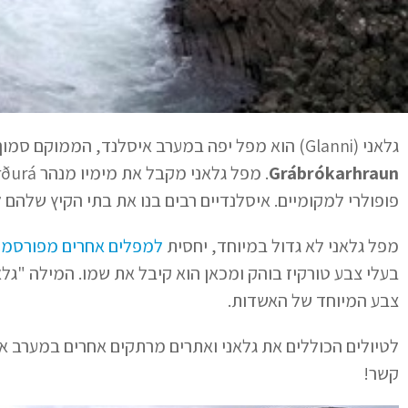
גלאני (Glanni) הוא מפל יפה במערב איסלנד, הממוקם סמוך לקמפוס האוניברסטאי ביפרוסט (Bifröst), בלב שדה לבה
Grábrókarhraun
פופולרי למקומיים. איסלנדיים רבים בנו את בתי הקיץ שלהם ל
מפל גלאני לא גדול במיוחד, יחסית
למפלים אחרים מפורסמי
בעלי צבע טורקיז בוהק ומכאן הוא קיבל את שמו. המילה "גלאנ
צבע המיוחד של האשדות.
לטיולים הכוללים את גלאני ואתרים מרתקים אחרים במערב א
קשר!