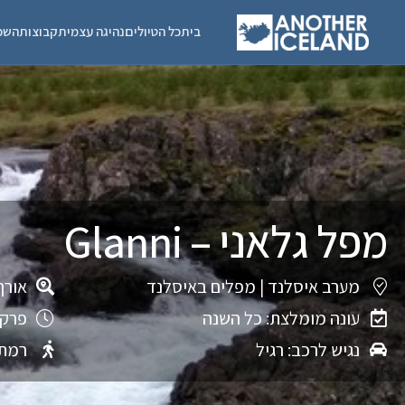
בית
כל הטיולים
נהיגה עצמית
קבוצות
השכ
מפל גלאני – Glanni
מערב איסלנד
|
מפלים באיסלנד
אורך
עונה מומלצת: כל השנה
פרק 
נגיש לרכב: רגיל
רמת 