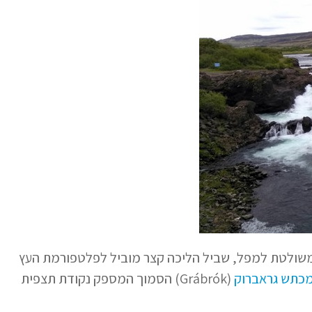
משולטת למפל, שביל הליכה קצר מוביל לפלטפורמת העץ
כתש גראברוק
(Grábrók) הסמוך המספק נקודת תצפית