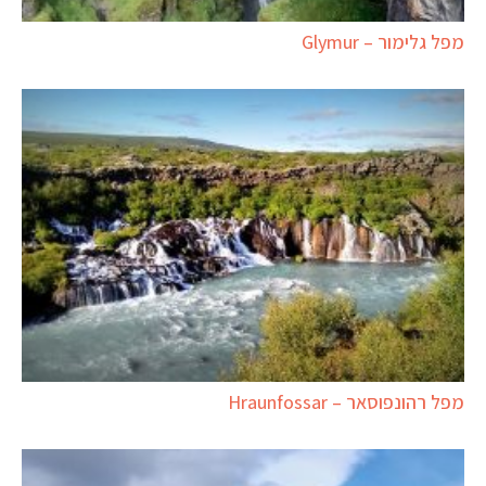
מפל גלימור – Glymur
מפל רהונפוסאר – Hraunfossar