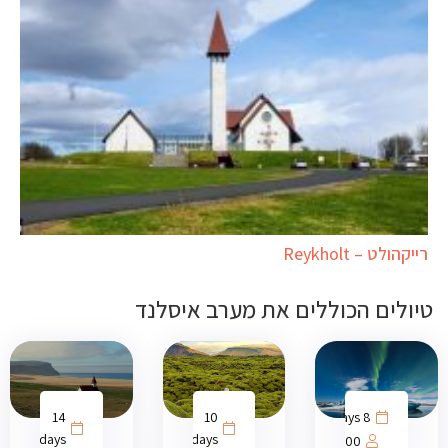
רייקהולט – Reykholt
טיולים הכוללים את מערב איסלנד
14
10
8 days
days
days
1000