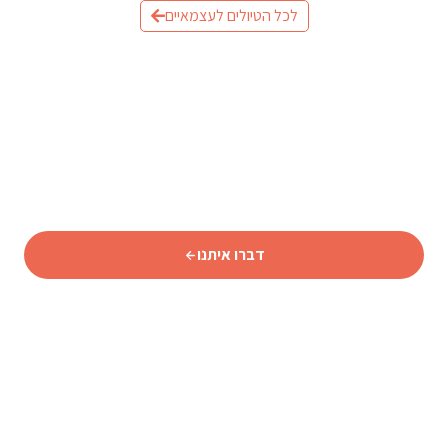
לכל הטיולים לעצמאיים
מוכנים לתכנן את הטיול לאיסלנד?
שלחו לנו פרטים וצוות המומחים שלנו יחזור אליכם עם תכנית
מותאמת אישית.
דברו איתנו
סוכנות נסיעות איסלנדית מורשית המתמחה באיסלנד מאז 2009