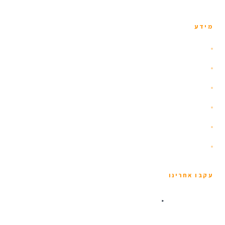
מידע
אודות
הזוהר הצפוני
איסלנד עם ילדים
שומרי כשרות
תנאים כלליים
מדיניות פרטיות
עקבו אחרינו