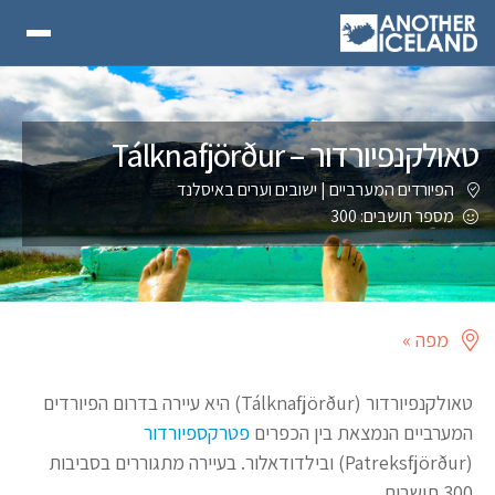
טאולקנפיורדור – Tálknafjörður
הפיורדים המערביים
|
ישובים וערים באיסלנד
מספר תושבים: 300
מפה »
טאולקנפיורדור (Tálknafjörður) היא עיירה בדרום הפיורדים
המערביים הנמצאת בין הכפרים
פטרקספיורדור
(Patreksfjörður) ובילדודאלור. בעיירה מתגוררים בסביבות
300 תושבים.