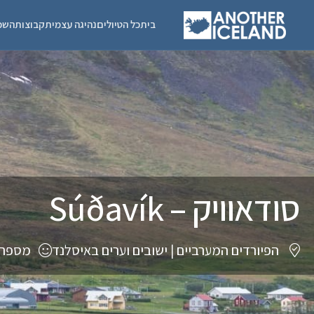
בית
כל הטיולים
נהיגה עצמית
קבוצות
השכ
סודאוויק – Súðavík
הפיורדים המערביים
|
ישובים וערים באיסלנד
מספר תו