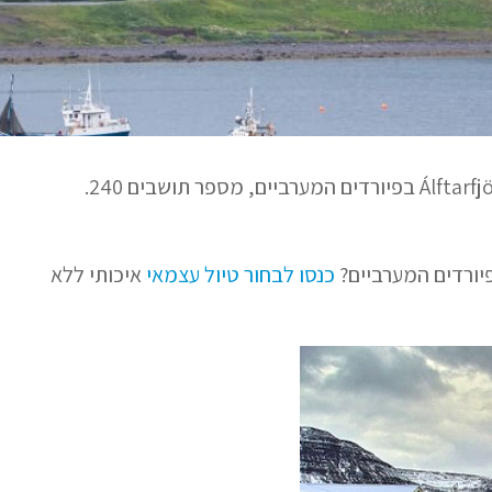
סודאוויק (Súðavík) הוא כפר דייגים קטן לחופי מפרץ Álftarfjörður בפיורדים המערביים, מספר תושבים 240.
יורדים המערביים?
כנסו לבחור טיול עצמאי
איכותי ללא