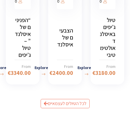
1000
1000
1000
טיול
“הפניני
ג'יפים
ם של
הצבעי
באיסלנ
איסלנד
ם של
ד
” –
איסלנד
אולטימ
טיול
טיבי
ג’יפים
From
From
From
lore
Explore
Explore
€
3340.00
€
2400.00
€
3180.00
לכל הטיולים לעצמאיים