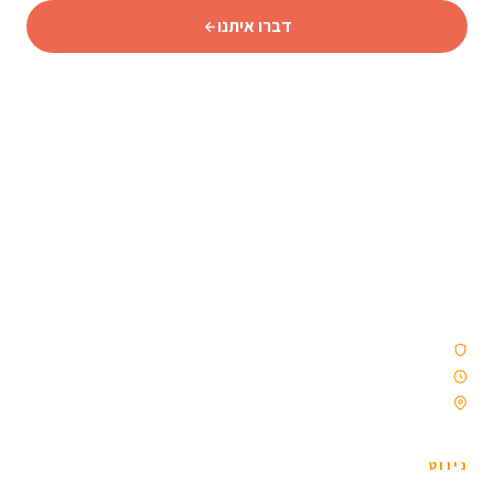
דברו איתנו
סוכנות נסיעות איסלנדית מורשית המתמחה באיסלנד מאז 2009
— טיולי נהיגה עצמית, קבוצות וטיולים מאורגנים. ללא קבלני
משנה. רק איסלנד, כמו שצריך.
סוכנות נסיעות מורשית
פועלים מאז 2009
ממוקמת ברייקיאוויק, איסלנד
ניווט