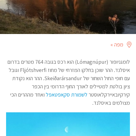
מפה »
לומגניופור (Lómagnúpur) הוא רכס בגובה 764 מטרים בדרום
איסלנד. ההר שוכן בחלקו המזרחי של מחוז Fljótshverfi וגובל
עם חופי החול השחור של Skeiðarársandur. ההר הוא נקודת
ציון בולטת למטיילים לאורך החוף הדרומי בין הכפר
קירקיובאיירקלאוסטר
לשמורת סקאפטאפל
ואחד מההרים הכי
מצולמים באיסלנד.