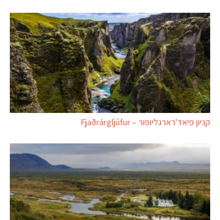
קניון פיאד'רארגליופור – Fjaðrárgljúfur