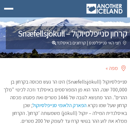
קרחון סנייפלסיוקול – Snæfellsjökull
חצי האי סנייפלסנס
|
קרחונים באיסלנד
מפה »
סנייפלסיוקול (Snæfellsjökull) הינו הר געש מכוסה בקרחון בן
700,000 שנה. ההר הוא מן המפורסמים באיסלנד וזכה לכינוי "מלך
ההרים". ההר מתנשא לגובה של 1446 מטרים ואת פסגתו מכסה
קרחון שעל שמו נקרא
הפארק הלאומי סנייפלסיוקול
; שכן
באיסלנדית המילה – יוקול (jökull) משמעותה 'קרחון'. הקרחון
ממלא את לוע ההר בגושי קרח עד לעומק של 200 מטרים.