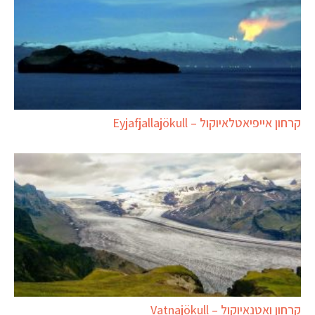
קרחון אייפיאטלאיוקול – Eyjafjallajökull
קרחון ואטנאיוקול – Vatnajökull