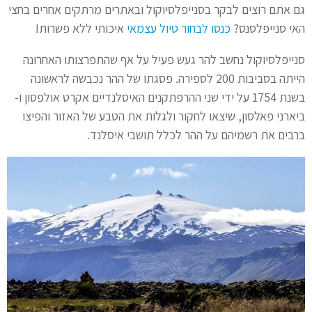
גם אתם רוצים לבקר בסנייפלסיוקול ובאתרים מרתקים אחרים בחצי
האי סנייפלסנס?
כנסו לבחור טיול עצמאי
איכותי ללא פשרות!
סנייפלסיוקול נחשב להר געש פעיל על אף שהתפרצותו האחרונה
הייתה בסביבות 200 לספירה. פסגתו של ההר נכבשה לראשונה
בשנת 1754 על ידי שני ההרפתקנים האיסלנדיים אקרט אולפסון ו-
ביארני פאלסון, שיצאו לחקור ולגלות את הטבע של האזור והפיצו
ברבים את רשמיהם על ההר לכלל תושבי איסלנד.