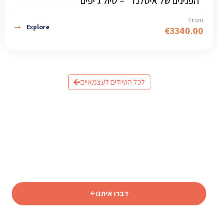
“הפנינים של איסלנד” – טיול ג’יפים
From
Explore
€
3340.00
לכל הטיולים לעצמאיים
מוכנים לתכנן את הטיול לאיסלנד?
שלחו לנו פרטים וצוות המומחים שלנו יחזור אליכם עם תכנית
מותאמת אישית.
דברו איתנו