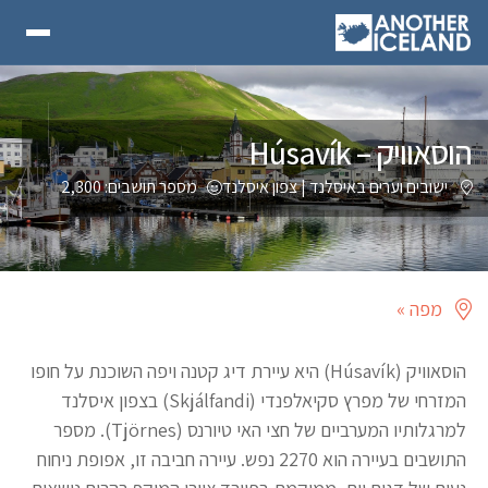
הוסאוויק – Húsavík
ישובים וערים באיסלנד
|
צפון איסלנד
מספר תושבים: 2,300
מפה »
הוסאוויק (Húsavík) היא עיירת דיג קטנה ויפה השוכנת על חופו
המזרחי של מפרץ סקיאלפנדי (Skjálfandi) בצפון איסלנד
למרגלותיו המערביים של חצי האי טיורנס (Tjörnes). מספר
התושבים בעיירה הוא 2270 נפש. עיירה חביבה זו, אפופת ניחוח