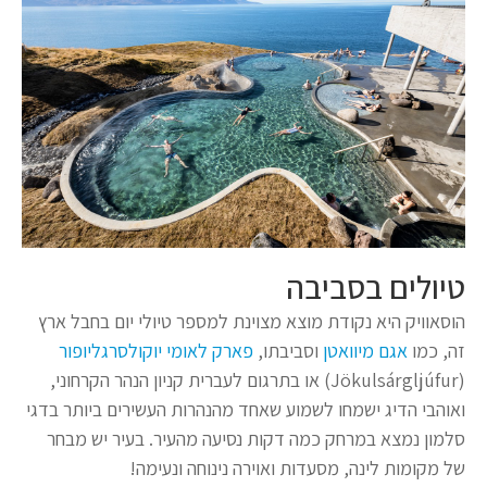
טיולים בסביבה
הוסאוויק היא נקודת מוצא מצוינת למספר טיולי יום בחבל ארץ
זה, כמו
אגם מיוואטן
וסביבתו,
פארק לאומי יוקולסרגליופור
(Jökulsárgljúfur) או בתרגום לעברית קניון הנהר הקרחוני,
ואוהבי הדיג ישמחו לשמוע שאחד מהנהרות העשירים ביותר בדגי
סלמון נמצא במרחק כמה דקות נסיעה מהעיר. בעיר יש מבחר
של מקומות לינה, מסעדות ואוירה נינוחה ונעימה!