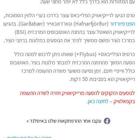
עם המזוודות הוא בדרך כלל לא יותר מחצי שעה.
טרם הגיעו לרייקיאוויק הפלייבאס עוצר בדרכו בערי הלווין הסמוכות,
הפנרפיורדור
(Hafnarfjörður) וגארדאבאייר (Garðabær). בהגיעו
לרייקיאוויק השאטל עוצר בתחנת האוטובוסים המרכזית (BSI)
במרכז העיר ומשם ממשיך לפזר את הנוסעים במלונות ברחבי העיר.
כרטיס הפלייבאס+ (Flybus+) שאותו ניתן לרכוש למטה כולל
הסעת המשך מהתחנה המרכזית למבחר מלונות בעיר. האוטובוס
כולל ווייפיי חינם. זמן נסיעה משוער משדה התעופה למרכז
רייקיאוויק הוא בסביבות 50 דקות.
לנוסעים הזקוקים להסעה מרייקיאוויק חזרה לשדה התעופה
בקפאלוויק
–
לחיצה כאן
.
עקבו אחר ההרפתקאות שלנו באיסלנד »