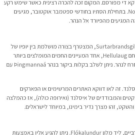
א די מפורסם. המקום זכה להכרה רצינית כאשר שימש רקע
לסדרת הרפתקאות גרמנית-איסלנדית בשם Nonni and Manni. בתחילת הסתיו בחודשי ספטמבר אוקטובר, מגיעים
ה המגיעים מהפיורד אל הנהר.
מרחק של כ-10 דקות נסיעה ממזרח למפל, תמצאו את קניון Surtarbrandsgil, המצטרף בצורה מושלמת בין יופיו של
הטבע לבין ממצאים ארכיאולוגיים מרתקים. כמו כן, המעיין החם Hellulaug, אחד המעיינים החמים המומלצים ביותר
בפיורדים המערביים, נמצא במרחק של כ-4 דקות נסיעה ממזרח לנהר. ניתן לשלב בקלות ביקור בנהר Þingmannaá עם
לנד. זה לאו דווקא האתרים המרשימים או הפארקים
טים והמבודדים של איסלנד (ואירופה כולה), אז כהמלצה
והשקט, זהו מצרך נדיר בימינו, במיוחד לישראלים.
מפל Þingmannaá ממוקם בקצה הדרומי של פיורדים המערביים, ליד מלון Flókalundur. ניתן להגיע אליו באמצעות