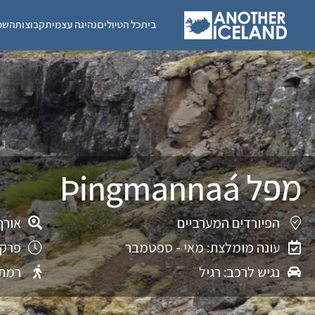
בית
כל הטיולים
נהיגה עצמית
קבוצות
השכ
מפל Þingmannaá
הפיורדים המערביים
אורך מ
עונה מומלצת: מאי - ספטמבר
פרק 
נגיש לרכב: רגיל
רמת 