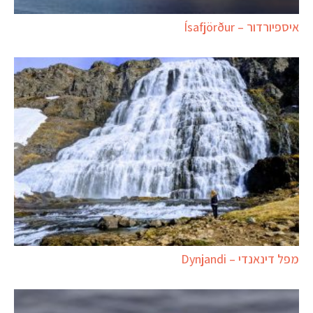
איספיורדור – Ísafjörður
מפל דינאנדי – Dynjandi