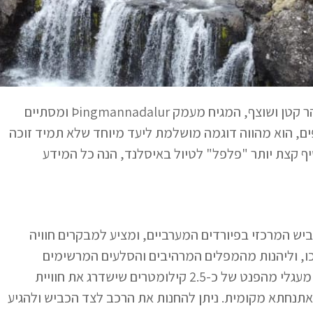
ממש ליד פיורד Vatnsfjörður, זורם נהר Þingmannaá – נהר קטן ושוצף, המגיח מעמק Þingmannadalur ומסתיים
פים, הוא מהווה דוגמה מושלמת ליעד מיוחד שלא תמיד זוכה
ף קצת יותר "פלפל" לטיול באיסלנד, הנה כל המידע
Þingman ממוקם רק 5 דקות הליכה מכביש 60, הכביש המרכזי בפיורדים המערביים, ומציע למבקרים חוויה
רכו, וליהנות מהמפלים המרהיבים והסלעים המרשימים
שמסביב. למי שמחפש חוויה מלאה יותר, ישנו מסלול הליכה מעגלי מהפנט של כ-2.5 קילומטרים שישדרג את חוויית
תנחתא מקומית. ניתן להחנות את הרכב לצד הכביש ולהגיע