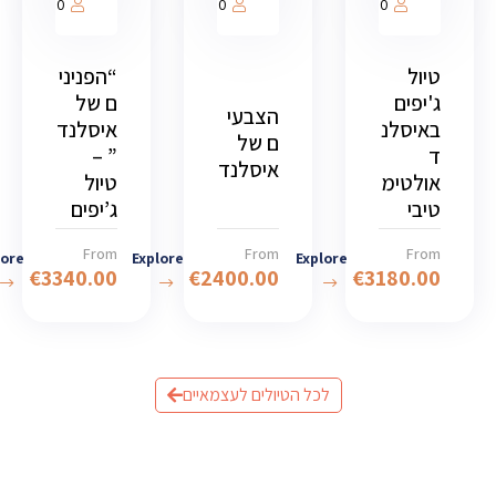
1000
1000
1000
טיול
“הפניני
ג'יפים
ם של
הצבעי
באיסלנ
איסלנד
ם של
ד
” –
איסלנד
אולטימ
טיול
טיבי
ג’יפים
From
From
From
lore
Explore
Explore
€
3340.00
€
2400.00
€
3180.00
לכל הטיולים לעצמאיים