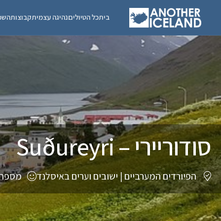
בית
כל הטיולים
נהיגה עצמית
קבוצות
השכ
סודוריירי – Suðureyri
הפיורדים המערביים
|
ישובים וערים באיסלנד
מספר תו