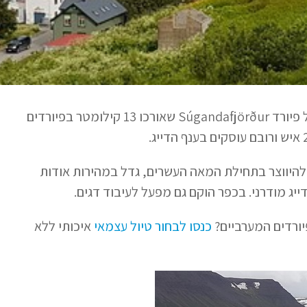
סודריירי (Suðureyri) הוא כפר דייגים קטן הנמצא בקצה של פיורד Súgandafjörður שאורכו 13 קילומטר בפיורדים
 להיווצר בתחילת המאה העשרים, גדל במהירות אודות
ייג מודרני. בכפר הוקם גם מפעל לעיבוד דגים.
יורדים המערביים?
כנסו לבחור טיול עצמאי
איכותי ללא