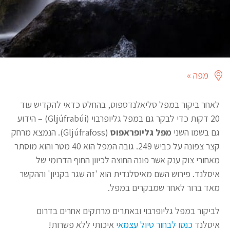
מפה »
לאחר ביקור במפל סליאלנדספוס, בהחלט כדאי להקדיש עוד
20 דקות כדי לבקר גם במפל גליופרבוי (Gljúfrabúi) – הידוע
גם בשמו השני
מפל גליופראפוס
(Gljúfrafoss). הנמצא מרחק
קצר צפונה על כביש 249. גובה המפל הוא 40 מטר והוא מוסתר
מאחורי צוק ענק אשר פונה החוצה לכיוון החוף הדרומי של
איסלנד. פירוש השם מאיסלנדית הוא 'זה שגר בקניון' וההקשר
מאד ברור לאחר שמבקרים במפל.
לביקור במפל גליופרבוי ובאתרים מרתקים אחרים בדרום
איסלנד
כנסו לבחור טיול עצמאי
איכותי ללא פשרות!