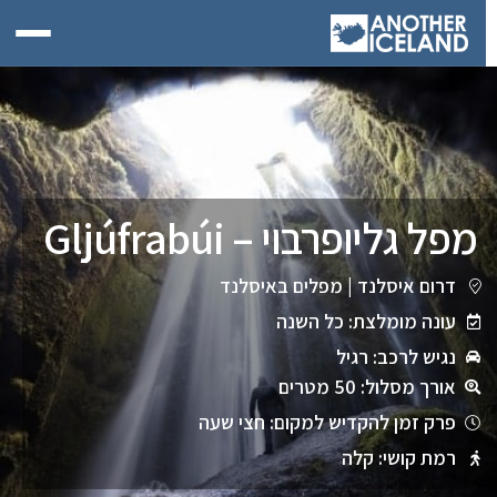
מפל גליופרבוי – Gljúfrabúi
דרום איסלנד
|
מפלים באיסלנד
עונה מומלצת: כל השנה
נגיש לרכב: רגיל
אורך מסלול: 50 מטרים
פרק זמן להקדיש למקום: חצי שעה
רמת קושי: קלה