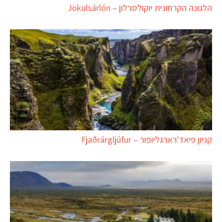
הלגונה הקרחונית יוקולסרלון – Jökulsárlón
קניון פיאד'רארגליופור – Fjaðrárgljúfur