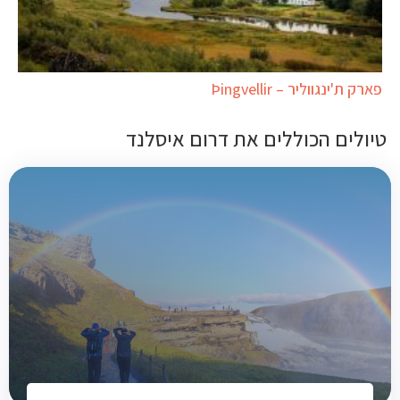
פארק ת'ינגווליר – Þingvellir
טיולים הכוללים את דרום איסלנד