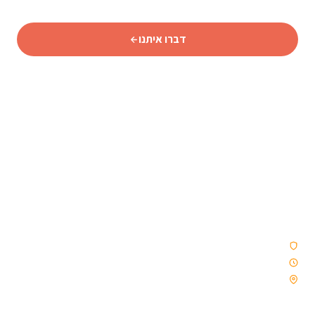
דברו איתנו
סוכנות נסיעות איסלנדית מורשית המתמחה באיסלנד מאז 2009
— טיולי נהיגה עצמית, קבוצות וטיולים מאורגנים. ללא קבלני
משנה. רק איסלנד, כמו שצריך.
סוכנות נסיעות מורשית
פועלים מאז 2009
ממוקמת ברייקיאוויק, איסלנד