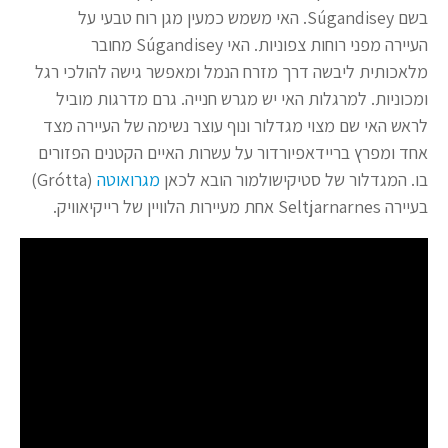
בשם Súgandisey. האי משמש כמעין מגן רוח טבעי על
העיירה מפני רוחות צפוניות. האי Súgandisey מחובר
מלאכותית ליבשה דרך מזרח הנמל ומאפשר גישה להולכי רגל
ומכוניות. למרגלות האי יש מגרש חנייה. גרם מדרגות מוביל
לראש האי שם מצוי מגדלור ונוף עוצר נשימה של העיירה מצד
אחד ומפרץ בריידאפיורדור על עשרות האיים הקטנים הפזורים
בו. המגדלור של סטיקישולמור הובא לכאן
מגרואוטה
(Grótta)
בעיירה Seltjarnarnes אחת מעיירות הלוויין של רייקיאוויק.