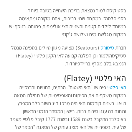
בסטיקיסהולמור נמצאת בריכת השחייה בטובה ביותר
בסנייפלסנס. במתחם שתי בריכות, אחת מקורה ומתאימה
במיוחד לילדים קטנים והשנייה חצי אולימפית פתוחה. בנוסף יש
במקום מגלשת מים ושלושה ג'קוזי.
חברת
סיטורס
(Seatours) מציעה מגוון טיולים בספינה מנמל
סטיקיסהולמור וכן הפלגה קבועה לאי הקטן פלטיי (Flatey)
הנמצא בלב מפרץ בריידפיורדור.
האי פלטיי (Flatey)
האי פלטיי
פירושו "האי השטוח". הבתים, החנויות והכנסייה
במקום משקפים את הפיתוח והאופטימיות של תחילת המאה
ה-19. בשנים קודמות האי היה מרכז דיג חשוב בלב המפרץ
ותחנה בה עגנו סירות רבות. רישיון המסחר הזמני הראשון
באיסלנד התקבל בשנת 1589 ובשנת 1777 קיבל פלטיי מעמד
של עיר. בספרייה של האי מוצג עותק של הסאגה "הספר של