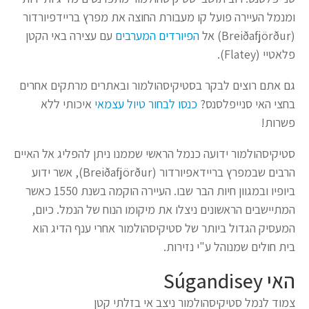
ומנמל העיירה פועל קו מעבורת החוצה את מפרץ בריידפיורדור
(Breiðafjörður) אל
הפיורדים המערבים
עם עצירה באי הקטן
פלאטיי (Flatey).
גם אתם רוצים לבקר בסטיקיסהולמור ובאתרים מרתקים אחרים
בחצי האי סנייפלסנס?
כנסו לבחור טיול עצמאי
איכותי ללא
פשרות!
סטיקיסהולמור ידועה כנמל הראשי שממנו ניתן להפליג אל האיים
הרבים שבמפרץ בריידאפיורדור (Breiðafjörður), אשר ידוע
ביופיו ובמגוון חיות הבר שבו. העיירה הוקמה בשנת 1550 כאשר
המתיישבים הראשונים ניצלו את מיקומו הנוח של הנמל. כיום,
המעסיק הגדול ביותר של סטיקיסהולמור אחרי ענף הדיג הוא
בית חולים שמנוהל ע"י נזירות.
האי Súgandisey
צמוד לנמל סטיקיסהולמור ניצב אי בזלתי קטן