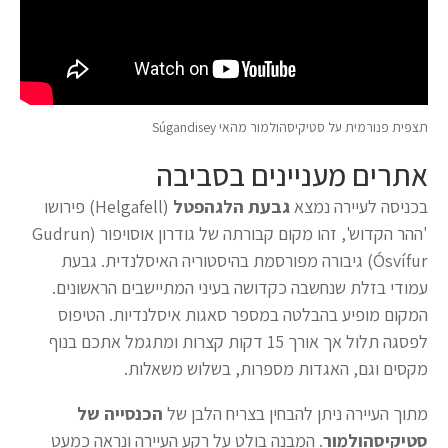
תצפית פנורמית על סטיקיסהולמור מהאי Súgandisey
אתרים מעניינים בסביבה
בכניסה לעיירה נמצא
גבעת הלגהפטל
(Helgafell) פירושו
'ההר הקדוש', זהו מקום קבורתה של גודרון אוסויפור (Gudrun
Ósvífur) גיבורה מפורסמת בהיסטוריה האיסלנדית. גבעת
עמודי בזלת שנחשבה כקדושה בעיני המתיישבים הראשונים.
המקום מופיע בהבלטה במספר סאגות איסלנדיות. הטיפוס
לפסגה תלול אך אורך 15 דקות קצרות ומתגמל אתכם בנוף
מקסים וגם, האגדות מספרות, בשלוש משאלות.
מתוך העיירה ניתן להבחין בצריח הלבן של
הכנסייה של
סטיקיסהולמור
. המבנה בולט על רקע העיירה ונראה כמעט