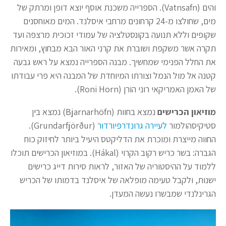
והים (Vatnsafn). הספרייה משכנת אוסף יוצא דופן ומרתק של
מים, שחולצו מ-24 קרחונים מרחבי איסלנד. המים מאוחסנים
שקופים וללא תנועה בקונסטלציה של עמודי זכוכית מרצפה ועד
תקרה אשר משקפת ושוברת את קרני האור הבא מבחוץ, ומאירות
את החלל הפנימי שמחשיך. מבנה הספרייה נמצא על ראש גבעה
קטנה אל מול הנמל וצורתו המיוחדת של המבנה היא פרי עבודתו
של האמן האמריקאי רוני הורן (Roni Horn).
מוזיאון הכרישים
נמצא בחוות (Bjarnarhöfn) נמצא בין
סטיקיסהולמור
לעיירה גרונדרפיורדור
(Grundarfjörður).
החווה מייצרת ומוכרת את הדליקטס היעיל ביותר לחיזוק כוח
הגברה: בשר כריש רקוב הקרוי (Hákal). במוזיאון הכרישים תוכלו
ללמוד על ההיסטוריה של האזור, לראות סירות דייג כרישים
ישנות, ולקבל טעימה מופלאה של איסלנד בדמותו של הכריש
הגרינלנדי שמבשרו נעשה המעדן.