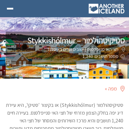
סטיקיסהולמור – Stykkishólmur
חצי האי סנייפלסנס
|
ישובים וערים באיסלנד
מספר תושבים: 1,240
מפה »
סטיקיסהולמור (Stykkishólmur) או בקיצור 'סטיקי', היא עיירת
דיג יפה בחלק הצפון מזרחי של חצי האי סנייפלסנס. בעיירה חיים
1,240 תושבים והיא מרכז השירותים והמסחר של חצי האי
סנייפלסנס. רוב תושבי סטיקיסהולמור מתפרנסים מדיג ותיירות