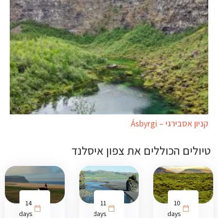
קניון אסבירגי – Ásbyrgi
טיולים הכוללים את צפון איסלנד
14
11
10
days
days
days