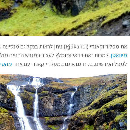
את מפל ריוקאנדי (Rjúkandi) ניתן לראות בנקל גם מנסיעה על כביש מספר 1 בין אגילסטדיר (Egilsstaðir)
מיוואטן
. למרות זאת כדאי ומומלץ לעצור במגרש החנייה מו
למפל המרשים. בקרו גם אתם במפל ריוקאנדי עם אחד
מהטיו