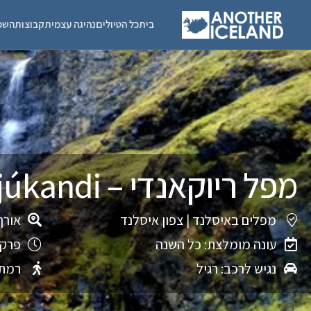
בית
כל הטיולים
נהיגה עצמית
קבוצות
השכ
מפל ריוקאנדי – Rjúkandi
מפלים באיסלנד
|
צפון איסלנד
אורך
עונה מומלצת: כל השנה
פרק 
נגיש לרכב: רגיל
רמת 