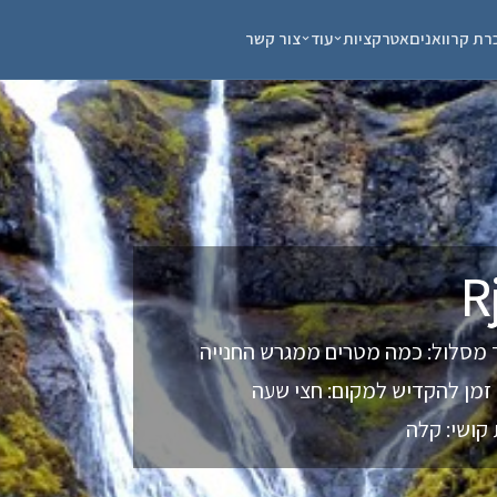
רת קרוואנים
אטרקציות
עוד
צור קשר
 מסלול: כמה מטרים ממגרש החנייה
זמן להקדיש למקום: חצי שעה
קושי: קלה