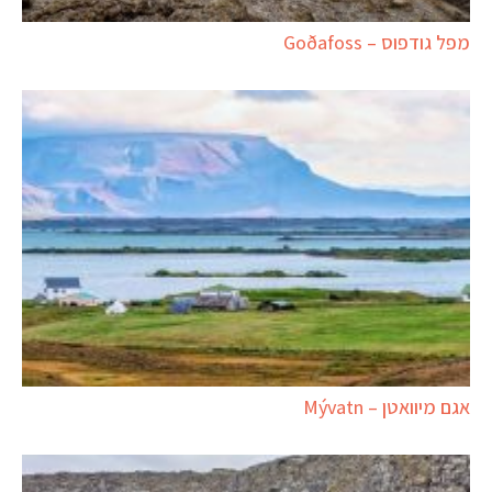
מפל גודפוס – Goðafoss
אגם מיוואטן – Mývatn