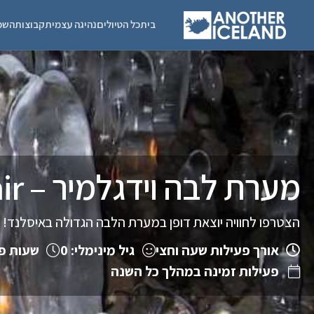
בית
כל הטיולים
נהיגה עצמית
קבוצות
השכ
מערת לבה וידגלמיר – Víðgelmir
הצטרפו לחוויה יוצאת דופן במערת הלבה הגדולה באיסלנד!
אורך פעילות שעה וחצי
גיל מינימלי: 0
שעות פתיחה: 0
פעילות זמינה במהלך כל השנה