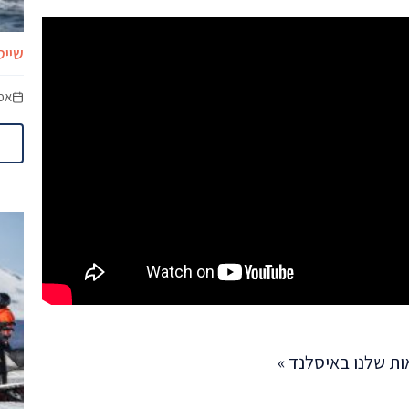
שייט
אפר
ת שלנו באיסלנד »