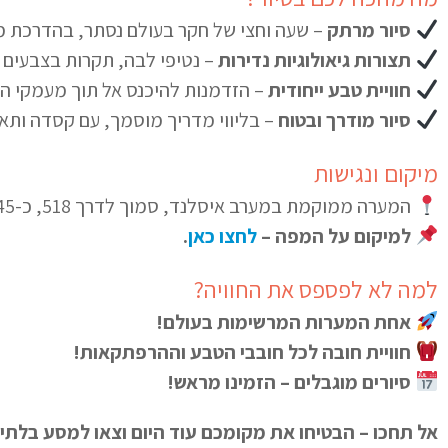
סיור מרתק
– שעה וחצי של חקר בעולם נסתר, בהדרכת מ
תצורות גיאולוגיות נדירות
– נטיפי לבה, תקרות בצבעים מ
חוויית טבע ייחודית
– הזדמנות להיכנס אל תוך מעמקי הא
סיור מודרך ובטוח
– בליווי מדריך מוסמך, עם קסדה ות
מיקום ונגישות
המערה ממוקמת במערב איסלנד, סמוך לדרך 518, כ-45 דקות נסיעה
למיקום על המפה –
לחצו כאן
.
למה לא לפספס את החוויה?
אחת המערות המרשימות בעולם!
חוויית חובה לכל חובבי הטבע וההרפתקאות!
סיורים מוגבלים – הזמינו מראש!
אל תחכו – הבטיחו את מקומכם עוד היום וצאו למסע בלת