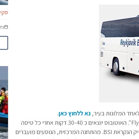
סקיי לגו
כל
אחד המלונות בעיר,
נא ללחוץ כאן
.
אוטובוס הפלייבאס חונה מחוץ לטרמינל ומסומן בגדול "Flybus". האוטובוס יוצאים כ 30-40 דקות אחרי כל טיסה
המגיעה ומגיעים בסופו של דבר לתחנה המרכזית של רייקיאוויק הנקראת BSI. מהתחנה המרכזית, הנוסעים מועברים