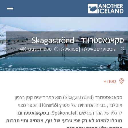
סקאגאסטרונד – Skagaströnd
ישובים וערים באיסלנד
|
צפון איסלנד
מספר תושבים: 480
מפה »
סקאגאסטרונד (Skagaströnd) הוא כפר דייגים קטן בצפון
איסלנד, בגדה המזרחית של מפרץ Húnaflói. הכפר מצוי
לרגליו של ההר המרשים Spákonufell.
בסקאגאסטרונד
תוכלו למצוא לא רק יופי טבעי של נוף, צמחיה וחיי תרבות