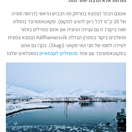
פורחת אלא הרבה יותר מזה
.
אומנם הכפר הנמצא במרחק מה הכביש הראשי (דרושה סטייה
של 20 ק"מ לכל כיוון להגיע למקום). סקאגאסטרונד בהחלט
שווה ביקור! זו גם עצירה הגיונית אם אתם מטיילים באזור
ומשלבים ביקור במפרץ הבזלת Kálfhamarsvík הנמצא צפונית
לעיירה לחופו של חצי האי סקאגי (Skagi). בקרו גם אתם
בסקאגאסטרונד עם אחד
מהטיולים לעצמאיים
המופלאים שלנו!