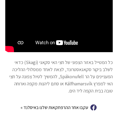
כל המטייל באזור הצפוני של חצי האי סקאגי (Skagi) כדאי
לשלב ביקור סקאגאסטרונד, לצאת לאחד ממסלולי ההליכה
המעניינים על הר Spákonufell, להמשיך לטיול צפונה על חצי
האי למפרץ Kálfhamarsvík או סתם ליהנות מקפה וארוחה
טובה בבית הקפה ליד הים.
עקבו אחר ההרפתקאות שלנו באיסלנד »