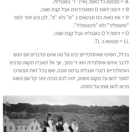
Æ = מבוטא כל האות (איי) "I" באנגלית.
Ð = דומה לאות D הסטנדרטית אבל קצת שונה.
Þ = את האות הזו מבטאים כ "ט" ולא "פ". לכן נכון יותר לומר
"טינווטליר" ולא "פינגווטליר".
Ö = דומה ל O באנגלית אבל קצת שונה.
LL = מבוטא כ TL.
בכלל, הסיכוי שאיסלנדיים יבינו על מה אתם מדברים אם תנסו
לדבר איתם איסלנדית הוא די נמוך. אך אל תאבדו תקווה מרבית
האיסלנדיים דוברי אנגלית ברמה טובה. ואם בכל זאת תצטרכו
לספר להם על מקום מסוים, יהיה לכם הרבה יותר קל אם פשוט
תראו להם אותו על המפה.