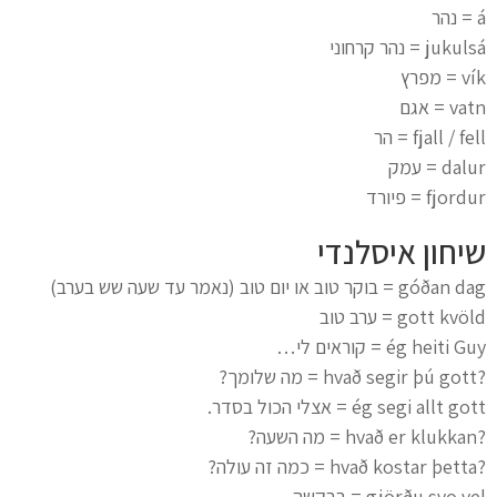
á = נהר
jukulsá = נהר קרחוני
vík = מפרץ
vatn = אגם
fjall / fell = הר
dalur = עמק
fjordur = פיורד
שיחון איסלנדי
góðan dag = בוקר טוב או יום טוב (נאמר עד שעה שש בערב)
gott kvöld = ערב טוב
ég heiti Guy = קוראים לי…
?hvað segir þú gott = מה שלומך?
ég segi allt gott = אצלי הכול בסדר.
?hvað er klukkan = מה השעה?
?hvað kostar þetta = כמה זה עולה?
gjörðu svo vel = בבקשה