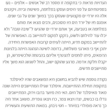
העדויות מראות כי בתקופה זו מספר רב של אנשים – אלפים – נעו
בספינותיהם על פני הימים ועסקו במלחמה, פשיטות וביזה. ויקינגים
אלה היו יורדי ים מקצועיים שעסקו בכך במשך שנים על גבי שנים.
אומנם חיו של יורד הים היו מסוכנים, ורבים מצאו את מותם
במלחמה או בטביעה, אך אותם יורדי ים שהגיעו ל"שיבה טובה" ולא
יכלו עוד להילחם ולשוט, נזקקו למקום להתיישב בו. האפשרות של
להתיישב במקום חדש, הייתה לעיתים קרובות האפשרות היחידה.
יתכן אף כי מארגני משלחות, בדומה לשיטה הנהוגה הייתה בלגיונות
הרומאים, פיתו לוחמים להצטרף אליהם בהבטחה שלכשיפרשו, הן
יקבלו חלקת אדמה. מרגע שהוקם ישוב, והחל לשגשג הוא משך אליו
מתיישבים חדשים.
נקודה נוספת שיש להביא בחשבון היא המשאבים שהיו לאיסלנד
בתקופת תחילת ההתיישבות. איסלנד שגילו המתיישבים הייתה שונה
מאוד מאיסלנד של היום. האי היה מיוער ברובו וירוק. המתיישבים
גדלו בו כבשים, יצרו ויצאו צמר, כרו ויצאו גופרית. משאב אחד היה
כך נראה פופולרי במיוחד – חטי ניבתן. במאות התשיעית והעשירית