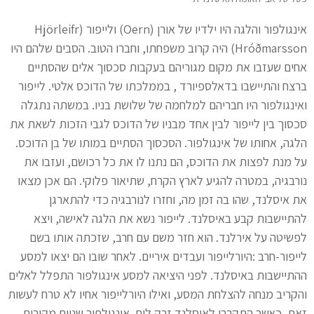
אינגולפור והלגה היו ילדיו של אורן (Oern) ולייפור (Hjörleifr
Hróðmarsson) היה קרוב משפחתו, וחברו הטוב. הסבים שלהם היו
אחים שעזבו את מקום מגוריהם בעקבות סכסוך אלים שהסתיים
ברצח והתיישבו בדאלספיורד , בממלכתו של הדוכס אלטי. לייפור
ואינגולפור היו חבריהם למלחמה של שלושת בניו. במשתה נתגלה
סכסוך בין לייפור לבין אחד מבניו של הדוכס לגבי הזכות לשאת את
הלגה, אחותו של אינגולפור. הסכסוך הסתיים במותו של בן הדוכס.
על מנת לפצות את הדוכס, הם נתנו לו את כל רכושם, ועזבו את
נורבגיה, במטרה להגיע לארץ הקרח, שתיאור פלוקי. הם אכן מצאו
את איסלנד, שהו בה זמן מה, וחזרו לנורבגיה כדי להתארגן
להתיישבות קבע באיסלנד. לייפור נשא את הלגה לאישה, ויצא
לפשיטה על אירלנד. הוא חזר משם עם חרב, שזכתה אותו בשם
לייפור-חרב :היורלייפור ועבדים איריים. לאחר שובו הם יצאו למסע
ההתיישבות באיסלנד. לפני היציאה למסע אינגולפור התפלל לאלים
והקריב מנחה להצלחת המסע, ואילו היורלייפור אחיו לא טרח לעשות
זאת. כאשר התקרבו לאיסלנד זרק לים אינגולפור שניים מקורות