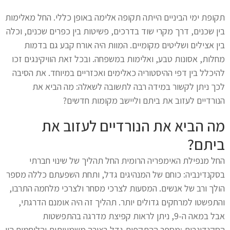
תקופת ימי הביניים הייתה תקופה אלימה באופן כללי. החל מאלימות
בין שכנים, דרך מקרי שוד בדרכים, פשיטות בין כפרים שכנים, וכלה
בין אצילים ושליטים מקומיים. המוות היה אורח קבע גם בדמות
מחלות, אסונות טבע, ואלימות במשפחה. ובכל זאת הוויקינגים זכו
להיכלל בין דפי ההיסטוריה כאלימים ואכזריים במיוחד. את הסיבה
לכך ניתן לקשור במידה רבה לתשובה לשאלה: מה הביא את
הנורדיים לעזוב את ביתם וליישב מקומות חדשים?
מה הביא את הנורדיים לעזוב את
ביתם?
החל מנפילת האימפריה הרומית החל תהליך של שינוי חברתי
בסקנדינביה: כוחם של המנהיגים גדל, ותחת השפעתם כללה מספר
הולך ורב של אנשים. המסעות לצרכי מסחר ולצרכי מלחמה התרבו,
והתפשטו למרחקים גדולים יותר. תהליך זה היה אומנם הדרגתי,
אבל במאה ה-9, ניתן לראות קפיצת מדרגה בהתפשטות
הסקנדינבית :מספר ההתקפות גדל בצורה משמעותית והלוחמים היו