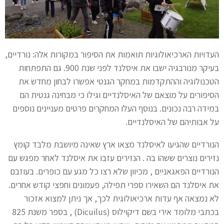
העדויות הארכיאולוגיות תואמות את הסיפור במקורות אלה: נורדיים,
בעיקר מנורבגיה ישבו את איסלנד לפני שנת 900. גם התפתחות
הטכנולוגיה וההתקדמות במחקר הגנטי אפשרו לבחון מחדש את
הסיפורים על מוצאם של האיסלנדיים וגילו כי מבחינה גנטית הם
במידה רבה נכונים. בנוסף העלו המחקרים פרטים מעניינים נוספים
על אבותיהם של האיסלנדיים.
הנורדיים שהגיעו לאיסלנד מצאו ארץ שאינה מיושבת מלבד קומץ
נזירים נוצרים ששהו בה . הנזירים עזבו את איסלנד לאחר מפגש עם
הנורדיים הפאגאניים , מכיוון שלא רצו כל מגע עם כופרים. בעוזבם
את איסלנד הם השאירו ספרי תפילה, פעמונים וחפצי קודש אחרים.
לא נמצאה אף עדות ארכיאולוגית לכך, אך ניתן למצוא אזכור
בכתבי מלומד אירי בשם דיקוילוס (Dicuilus) , בספר משנת 825