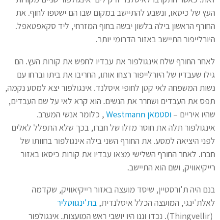
העץ של כיסאו, ונשבע להתיישב במקום שבו הם ישטפו לחוף. את
החורף הראשון בילה בלשון יבשה בחוף המזרחי, ליד סקאפטאפל.
היורלייפור התיישב באזור הדרומי יותר.
לאחר החורף שלח אינגולפור את עבדיו לחפש את קורות העץ. הם
גילו שעבדיו של היורלייפור רצחו אותו, החריבו את ביתו וברחו עם
נשות המשפחה לאי קטן לחופי איסלנד. אינגולפור יצא למסע נקמה,
תפס את העבדים ושחרר את הנשים. הוא קרא לאי על שם העבדים,
שהיו איריים –
וסטמאן Westmann
, כלומר אנשי המערב.
אינגולפור תלה את חוסר מזלו של חברו, בכך שלא התפלל לאלים
לפני היציאה למסע. את החורף השני בילה אינגולפור בחוותו של
חברו. לאחר החורף השלישי מצאו עבדיו את קורות כיסאו באזור
רייקיאוויק, ושם הוא התיישב.
בנם היה ת'ורסטיין, שיסד מועצה באזור רייקיאוויק, שקדמה
לאלת'ינגי, המועצה הכלל איסלנדית,
בת'ינגווטליר
(Thingvellir). נכדו וננו היו יושבי ראש המועצות. אינגולפור