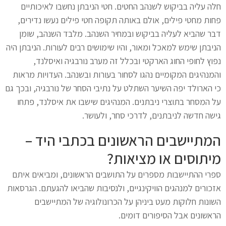
חלה עליה בביקוש לשנהב החטים. חטי הניבתן נחשבו לאיכותיים
פחות מחטי פילים, אולם באותה תקופה חטי פילים נעשו נדירים,
דבר שהביא לעליה בביקוש ובמחיר השנהב. מלבד השנהב, שומן
הניבתן שימש למאכל ומאור, והיו שימושים רבים לעורות. הניבתן היה
נפוץ לחופי החוג הארקטי ובכלל זה מערב נורבגיה ואיסלנד,
והמנהיגים המקומיים נהגו לסחור בעורות ובשנהב. העדויות מראות
כי הארולד יפה השיער השתלט על נתיבי הסחר של נורבגיה, ובכך גם
על המסחר בתוצרי ניבתנים. המנהיגים שישבו את איסלנד, פתחו
גישה חדשה לניבתנים, לדרכי סחר, ולעושר.
המתיישבים הראשונים בכתבי היד –
מיתוסים או מציאות?
ספרי ההתיישבות מספרים על התושבים הראשונים, ומביאים איתם
אזכורים למנהגים הוויקינגיים, ולנסיבות שהביאו להגעתם. הגרסאות
השונות חלוקות מעט ביניהן על הכרונולוגיה של המתיישבים
הראשונים אבל הסיפורים דומים.