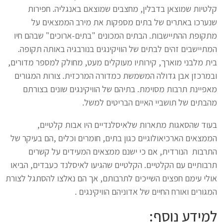
קלטיות שמוצאן בדבלין, מחצבים שמוצאם באנגליה. חפירות
שנערכו באתרים של בתים מספקות את מירב הממצאים על
מתקופת ההתיישבות. הבתים המכונים "בתים-ארוכים" שבהם חיו
המתיישבים זהים לבתים של הוויקינגים בנורבגיה באותה תקופה.
בית מלבני מוארך, קירותיו מעוקלים מעט, מחולק למספר מדורים,
ובמרכזן אבן גדולה המשמשת כמדורה המרכזית. צורות המגורים
מאפיינת תרבות מסוימת. בתיהם של הוויקינגים שונים בצורתם
מהבתים של תושביי האיים הבריטים למשל.
בעוד שהסאגות מתארות שלאיסלנדיים היו אבות קלטיים,
הממצאים הארכיאולוגיים כגון בתים, חומרים וכלים ,הם בעיקר של
התרבות הנורדית, אם כי ישנם ממצאים המעידים על קשרים
תרבותיים עם הקלטיים. הקלטיים שהגיעו לאיסלנד כעבדים, הביאו
אולי עימם חפצים השייכים לתרבותם, אך הם נאלצו להסתגל לצורת
המגורים ואורח החיים של אדוניהם הוויקינגים .
למידע נוסף: