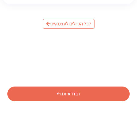
לכל הטיולים לעצמאיים
מוכנים לתכנן את הטיול לאיסלנד?
שלחו לנו פרטים וצוות המומחים שלנו יחזור אליכם עם תכנית
מותאמת אישית.
דברו איתנו