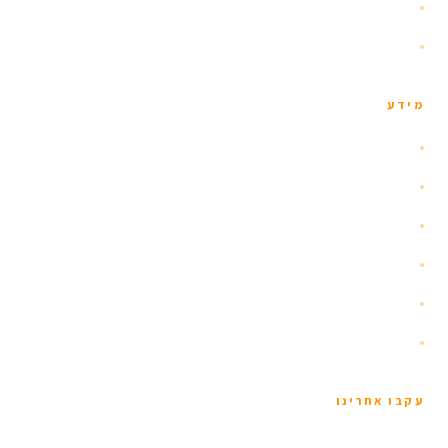
טיולי יום
צור קשר
מידע
אודות
הזוהר הצפוני
איסלנד עם ילדים
שומרי כשרות
תנאים כלליים
מדיניות פרטיות
עקבו אחרינו