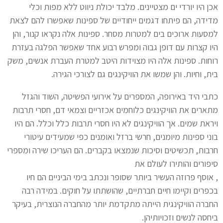
אכן היו יורדי ים מצטיינים. מלבד יכולת ניווט ללא מפות וכלי
מדידה, הם פיתחו דגמים ייחודיים של ספינות שאפשרו להם לצאת
למסעות ארוכים בים למטרות מסחר. ספינות אלה נקראו קנור, והן
היו קצרות עם דופן גבוה ומפרש רבוע אחד שאפשר הפלגה בעזרת
רוחות. ספינות אלה היו מצוידות היטב למטרת העברת אנשים, משק
בית, וחיות. והן שמשו את הוויקינגים גם לצורכי הגירה.
כתבי היד באירופה, המספרים על אירועי הפשיטה, השוד והגזל
מתארים את הוויקינגים כלוחמים אכזריים וצמאי דם, חסרי תרבות
ויראת שמים. אך הוויקינגים לא היו חסרי תרבות כלל וכלל. הם היו
בוני ספינות מיומנים, חרשי ברזל ואומנים כפי שמעידים עיטורי
חרבות, תכשיטים וסיכות שנמצאו בקברים. הם העריכו שירה ומספרי
סיפורים והותירו לעולם את
, אוסף פרוזה העשיר ביותר שסופר ונכתב בימי הביניים הם חיו
בכפרים וקיימו חיים חברתיים, שהושתתו על חוקים. במידה רבה
החברה הוויקינגית הייתה מתקדמת יותר מהחברה הנוצרית, בעיקר
ביחסה לנשים וזכויותיהן.