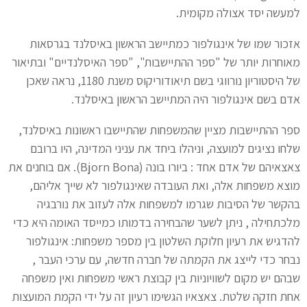
למעשה יסד אצולה מקומית.
אזכור שמו של אינגולפור כמתיישב הראשון באיסלנד בגרסאות
מאוחרות יותר של "ספר ההתיישבות", "ספר האיסלנדיים" ובתיאור
של היסטוריון נורווגי בשם תיאודוריקוס משנת 1180, נראה שאכן
אדם בשם אינגולפור היה המתיישב הראשון באיסלנד.
ספר ההתיישבות מציין שהמשפחות שהתיישבו ראשונות באיסלנד,
שלחו נציגים למועצה, וניהלו ביחד את עניני המדינה, היו ברובם
צאצאיהם של אדם אחד : ביורו בונה (Bjorn Bona). אם בוחנים את
מוצא משפחות אלה, ואת העובדה שאינגולפור לא שייך אליהם,
בהקשר של הסיבות שגרמו למשפחות אלה לעזוב את נורבגיה
מלכתחילה , ניתן לשער שהבחירה בדמותו כמייסד האומה היא כדי
להדגיש את רעיון חלוקת השלטון בין מספר משפחות: אינגולפור
נבחר כדי לייצג את הקמתה של חברה חדשה, עם ערכי העבר ,
שבהם יש מקום לשוויוניות בין קבוצת ראשי משפחות ואין משפחה
אחת חזקה שלטת. צאצאיו הגשימו רעיון זה על ידי הקמת המועצות