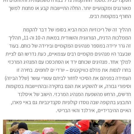
מאורגנים ומקצועיים יותר. החלה התיישבות קבע או מחנות למשך
החורף במקומות רבים.
תהליך זה של ריכוזיות הכוח הביא בסופו של דבר להקמת
הממלכות הדנית, הנורווגית והשוודית במאות ה-10 וה-11, תהליך
זה גרר ירידה במספר מנהיגים המקומיים ובירידה של כוחם. בעוד
שבעבר היו מנהיגים מקומיים רבים עצמאיים, כעת נדרשו הם לציית
למלך אחד. מנהיגים שכוחם ירד או הסתכסכו עם המנהיג המרכזי
בחרו לנסות את מזלם כוויקינגים – יורדי ים לוחמים. בחירה זו
העמידה בפניהם את הסיכוי לחזור לביתם עטורי עושר (שלל הביזה)
וסיפורי גבורה, או להשקיע את הונם בחקירה ובהתיישבות במקומות
חדשים, הרחש מהשפעת המנהיג המרכזי. הישוב של איסלנד
התבצע בתקופה שבה נוסדו קולוניות סקנדינביות גם באיי פארו,
האיים ההיברידיים, אירלנד והאי הבריטי.