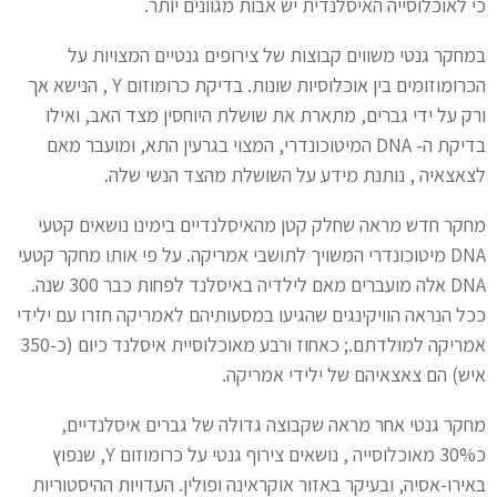
כי לאוכלוסייה האיסלנדית יש אבות מגוונים יותר.
במחקר גנטי משווים קבוצות של צירופים גנטיים המצויות על
הכרומוזומים בין אוכלוסיות שונות. בדיקת כרומוזום Y , הנישא אך
ורק על ידי גברים, מתארת את שושלת היוחסין מצד האב, ואילו
בדיקת ה- DNA המיטוכונדרי, המצוי בגרעין התא, ומועבר מאם
לצאצאיה , נותנת מידע על השושלת מהצד הנשי שלה.
מחקר חדש מראה שחלק קטן מהאיסלנדיים בימינו נושאים קטעי
DNA מיטוכונדרי המשויך לתושבי אמריקה. על פי אותו מחקר קטעי
DNA אלה מועברים מאם לילדיה באיסלנד לפחות כבר 300 שנה.
ככל הנראה הוויקינגים שהגיעו במסעותיהם לאמריקה חזרו עם ילידי
אמריקה למולדתם.; כאחוז ורבע מאוכלוסיית איסלנד כיום (כ-350
איש) הם צאצאיהם של ילידי אמריקה.
מחקר גנטי אחר מראה שקבוצה גדולה של גברים איסלנדיים,
כ30% מאוכלוסייה , נושאים צירוף גנטי על כרומוזום Y, שנפוץ
באירו-אסיה, ובעיקר באזור אוקראינה ופולין. העדויות ההיסטוריות