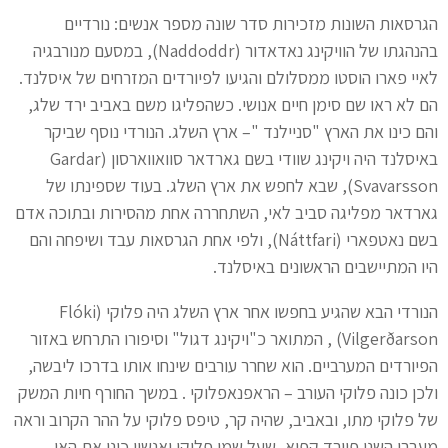
הגרסאות השונות מזכירות סדר שונה מספר אנשים: נורדיים
בהנהגתו של הוויקינג נאדאדור (Naddoddr), במסעם מנורבגיה
לאיי פארו הוסטו ממסלולם והגיעו לפיורדים המזרחים של איסלנד.
הם לא ראו שם סימן חיים אנושי. כשהפליגו משם באביב ירד שלג,
והם כינו את הארץ "סניילנד "– ארץ השלג. הנורדי נוסף שביקר
באיסלנד היה ויקינג שוודי בשם גארדאר סוואווארסון (Gardar
Svavarsson), שבא לחפש את ארץ השלג. בעוד שספינתו של
גארדאר מפליגה סביב לאי, השתחררה אחת מהסירות ובתוכה אדם
בשם נאטפארי (Náttfari), ולפי אחת הגרסאות עבד ושיפחה והם
היו המתיישבים הראשונים באיסלנד.
הנורדי הבא שהגיע בחפשו אחר ארץ השלג היה פלוקי (Flóki
Vilgerðarson) , המתואר כ"ויקינג דגול" וסיפורו התרחש באזור
הפיורדים המערביים. הוא שחרר עורבים שינחו אותו בדרכו ליבשה,
ולכן כונה פלוקי העורב – הראפנאפלוקי . במשך החורף חיות המשק
של פלוקי מתו, ובאביב, שהיה קר, טיפס פלוקי על ההר הקרוב וראה
מעברו השני פיורד קפוא, שעל שמו פלוקי ואנשיו כינו את האי