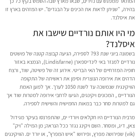
המתאר ממפגש עם נזירים, שבאו מארץ שבה השמש בקיץ כל כך
בהירה, "שניתן לראות את הכינים על הבגדים". יש המזהים בארץ זו
את איסלנד.
מי היו אותם נורדיים שישבו את
איסלנד?
בשמונה ביוני שנת 793 לספירה, הגיעה קבוצה קטנה של פושטים
נורדיים למנזר באי לינדיספארן (Lindisfarne), הנמצא באזור
חופיה המזרחיים של האי הבריטי. אירוע זה של פשיטה, שוד, ורצח
הדהים את אירופה הנוצרית וסימן את ראשיתה של התקופה
הוויקינגית שנמשכה עד לשנת 1050 לערך. אך למען האמת
הנורדיים , המכונים ויקינגים, הגיעו לרחבי אירופה למטרות שוד אך
גם למטרות סחר כבר במאות החמישית והשישית לספירה.
מרבית הנורדיים היו חקלאים ויורדי ים, שהתפרנסו בעיקר מגידול
צאן, דיג, ומסחר. השם ויקינג נגזר ככל הנראה; מן המילה "ויק"
(vik) שפירושה מפרץ, ופירושו "איש המפרץ", או יורד ים. הוויקינגים