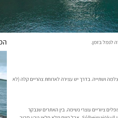
הכי
ה לנמל בזמן.
צלמה ושתייה. בדרך יש עצירה לארוחת צהריים קלה (לא
מפלים ציוריים עוצרי נשימה. בין האתרים שנבקר
נמצאים: מפל סקוגפוס, חוף Reynisfjara ותצפית לכיוון קרחון Sólheimajökull, אבל היום מלא פלאי טבע סביב.