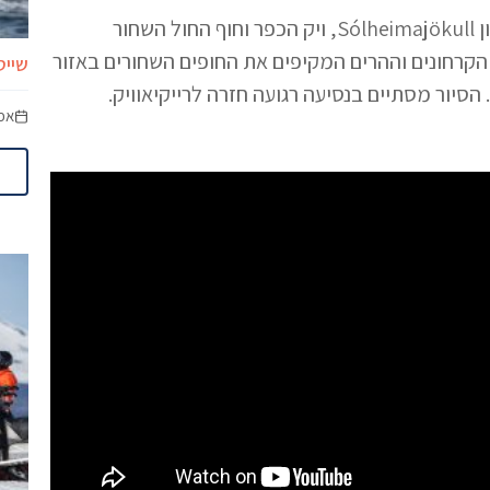
בין האטרקציות הנוספות בהן ביקרו ביום ניתן למצוא את קרחון Sólheimajökull, ויק הכפר וחוף החול השחור
קרחונים וההרים המקיפים את החופים השחורים באזור
שייט
הסיור מסתיים בנסיעה רגועה חזרה לרייקיאוויק.
אפר