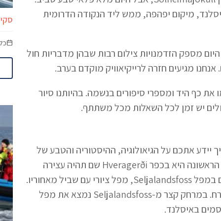
יסלנד, מיקום יפהפה, ממש ליד הנקודה הדרומית
סקיי לגו
כל
 היום מספק הזדמנויות צילום רבות שבהן מדבריות חול
 אנחנו מגיעים חזרה לרייקיאוויק מוקדם בערב.
את כף היד ומספרי סיפורים בנשמה. בהיותנו סיור
ולים יש זמן לכל השאלות מכל משתתף.
ך יידע אתכם על הגיאולוגיה, ההיסטוריה והטבע של
האזור בדרך, ויענה על כל שאלותיכם, למיטב ידיעתו. התחנה הראשונה היא בכפר Hveragerði שם תהיה עצירה
קצרה כדי לקנות חטיפים לדרך. לאחר כשעתיים נסיעה עוצרים במפל Seljalandsfoss, מפל ציורי עם שביל מאחוריו.
השביל פתוח בדרך כלל בקיץ, אך לרוב סגור בחורף בגלל הקרח. במרחק קצר מ-Seljalandsfoss נמצא את מפל