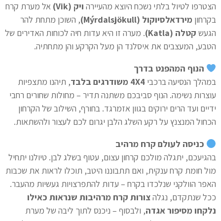
הצטרפו לטיול בלתי נשכח היוצא מהעיירה
ויק (Vik)
אל מערת קרח
בקרחון
מירדאלסיוקול (Mýrdalsjökull)
, השוכן מתחת להר
הגעש
קטלה (Katla)
. מערה זו היא עדות חיה לכוחות האדירים של
הטבע, המעצבים את איסלנד הן מעל הקרקע והן מתחתיה.
הנוף המהפנט בדרך
במהלך הנסיעה ברכבי
4X4 משודרגים בלבד
, תיהנו מתצפיות
עוצרות נשימה. הנוף סביבכם משתנה תדיר – מחולות שחורים רחבי
ידיים ועד הרים ירוקים בגוון אזמרגד. בחורף, השילוב של הקרחון
הכחול המנצנץ על רקע השלג הלבן יגרום לכם לעצור ולהשתאות.
כניסה לעולם קרח מרהיב
בהגיעכם, יתגלה מולכם קרחון עצום, עטוף בשלג לבן. טיולנו יתחיל
מול חומת קרח ענקית, ואם תתבוננו היטב, תוכלו לראות את שכבות
האפר הוולקני שנלכדו בקרח – עדות להתפרצויות געשיות מהעבר.
ככל שנתקדם, נגלה
צורות קרח מרהיבות שנראות כאילו
נלקחו מסיפור אגדה
, ולבסוף – ניכנס לתוך ליבה של מערת