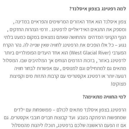
למה רפטינג בצפון איסלנד?
צפון איסלנד הוא אחד האזורים המרשימים והפראיים במדינה ‍,
ומספק את התנאים האידיאליים לרפטינג . זרמי הנהרות החזקים ,
הנוף הקניוני המדהים ️ והתחושה שאתם נמצאים במקום כמעט בלתי
נגוע – כל אלו הופכים את הרפטינג לחוויה שאין שנייה לה. נהר הקרח
המערבי (West Glacial River) הוא אחד היעדים הפופולריים ביותר
לרפטינג באזור , בזכות הזרמים הנוחים אך המלהיבים שבו. המסלול
מתאים גם למתחילים וגם למנוסים ‍‍‍, עם אפשרות לבחור חוויה
רגועה יותר או רפטינג אקסטרימי עם קרבות התזות מים וקפיצות
מצוקים!
למי החוויה מתאימה?
הרפטינג בצפון איסלנד מתאים לכולם – ממשפחות עם ילדים
שמחפשות הרפתקה בטבע ‍‍‍ ועד קבוצות חברים חובבי אקסטרים. גם
אם זו הפעם הראשונה שלכם ברפטינג, תוכלו ליהנות מהמסלול