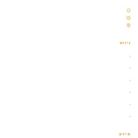
סוכנות נסיעות מורשית
פועלים מאז 2009
ממוקמת ברייקיאוויק, איסלנד
ניווט
נהיגה עצמית
קבוצות
השכרת קרוואנים
פעילויות
טיולי יום
צור קשר
מידע